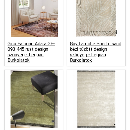
Gino Falcone Adara GF-
Guy Laroche Puerto sand
093 445 rust design
kézi tűzött design
szőnyeg -
Leguan
szőnyeg -
Leguan
Burkolatok
Burkolatok