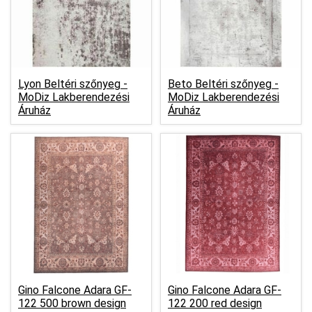
Lyon Beltéri szőnyeg -
Beto Beltéri szőnyeg -
MoDiz Lakberendezési
MoDiz Lakberendezési
Áruház
Áruház
Gino Falcone Adara GF-
Gino Falcone Adara GF-
122 500 brown design
122 200 red design