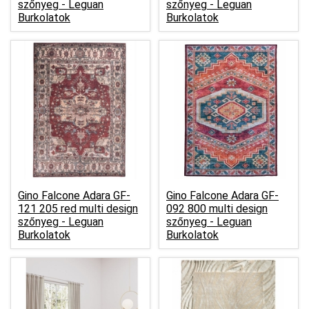
szőnyeg -
Leguan
szőnyeg -
Leguan
Burkolatok
Burkolatok
Gino Falcone Adara GF-
Gino Falcone Adara GF-
121 205 red multi design
092 800 multi design
szőnyeg -
Leguan
szőnyeg -
Leguan
Burkolatok
Burkolatok