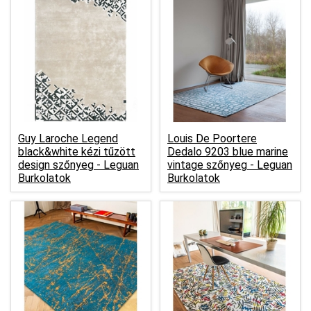
Guy Laroche Legend
Louis De Poortere
black&white kézi tűzött
Dedalo 9203 blue marine
design szőnyeg -
Leguan
vintage szőnyeg -
Leguan
Burkolatok
Burkolatok