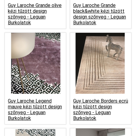
Guy Laroche Grande olive
Guy Laroche Grande
kézi tűzött design
black&white kézi tűzött
szőnyeg -
Leguan
design szőnyeg -
Leguan
Burkolatok
Burkolatok
Guy Laroche Legend
Guy Laroche Borders ecrü
mauve kézi tűzött design
kézi tűzött design
szőnyeg -
Leguan
szőnyeg -
Leguan
Burkolatok
Burkolatok