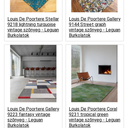
Louis De Poortere Stellar
Louis De Poortere Gallery
9218 lightning turquoise
9144 Street graph
vintage szőnyeg -
Leguan
vintage szőnyeg -
Leguan
Burkolatok
Burkolatok
Louis De Poortere Gallery
Louis De Poortere Coral
9223 fantasy vintage
9231 tropical green
szőnyeg -
Leguan
vintage szőnyeg -
Leguan
Burkolatok
Burkolatok