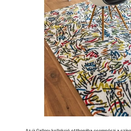
Az új Gallery kollekció otthonába csempészi a szín