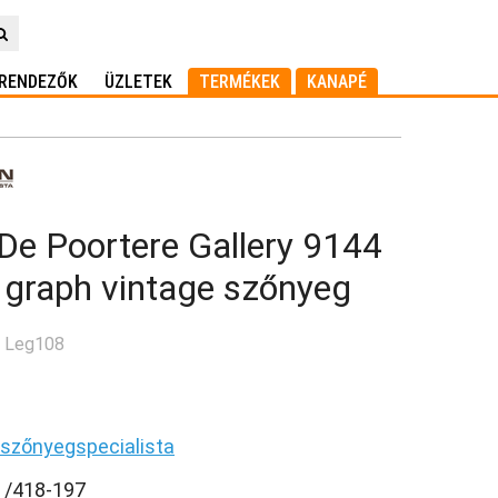
RENDEZŐK
ÜZLETEK
TERMÉKEK
KANAPÉ
De Poortere Gallery 9144
 graph vintage szőnyeg
: Leg108
 szőnyegspecialista
3 /418-197