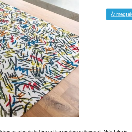
Ár megtek
ekben gazdag és határozottan modern szőnyeget. Akár falra is