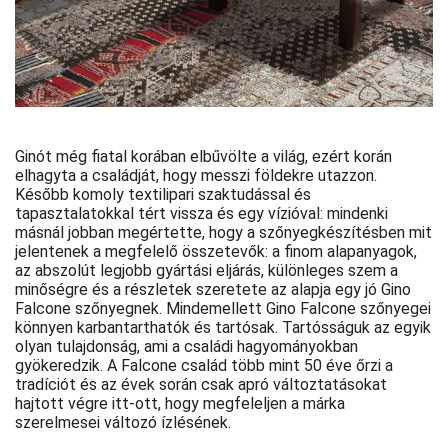
Ginót még fiatal korában elbűvölte a világ, ezért korán
elhagyta a családját, hogy messzi földekre utazzon.
Később komoly textilipari szaktudással és
tapasztalatokkal tért vissza és egy vízióval: mindenki
másnál jobban megértette, hogy a szőnyegkészítésben mit
jelentenek a megfelelő összetevők: a finom alapanyagok,
az abszolút legjobb gyártási eljárás, különleges szem a
minőségre és a részletek szeretete az alapja egy jó Gino
Falcone szőnyegnek. Mindemellett Gino Falcone szőnyegei
könnyen karbantarthatók és tartósak. Tartósságuk az egyik
olyan tulajdonság, ami a családi hagyományokban
gyökeredzik. A Falcone család több mint 50 éve őrzi a
tradíciót és az évek során csak apró változtatásokat
hajtott végre itt-ott, hogy megfeleljen a márka
szerelmesei változó ízlésének.