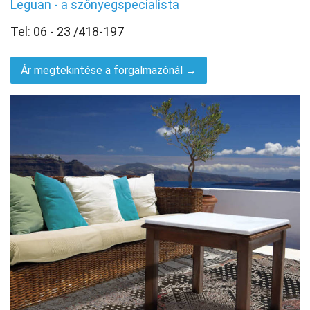
Leguan - a szőnyegspecialista
Tel: 06 - 23 /418-197
Ár megtekintése a forgalmazónál →