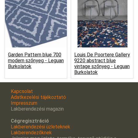
Garden Pattern blue 700
Louis De Poortere Gallery
modern szőnyeg -
Leguan
9220 abstract blue
Burkolatok
vintage szőnyeg -
Leguan
Burkolatok
Kapcsolat
Adatkezelési tájékoztató
Impresszum
Lakberendezési magazin
Cégregisztráció
Lakberendezési üzleteknek
Lakberendezőknek