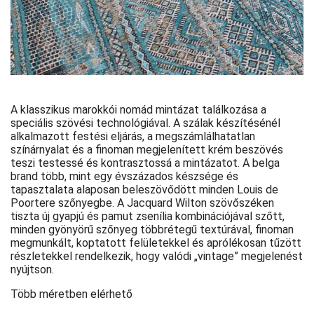
A klasszikus marokkói nomád mintázat találkozása a
speciális szövési technológiával. A szálak készítésénél
alkalmazott festési eljárás, a megszámlálhatatlan
színárnyalat és a finoman megjelenített krém beszövés
teszi testessé és kontrasztossá a mintázatot. A belga
brand több, mint egy évszázados készsége és
tapasztalata alaposan beleszövődött minden Louis de
Poortere szőnyegbe. A Jacquard Wilton szövőszéken
tiszta új gyapjú és pamut zsenília kombinációjával szőtt,
minden gyönyörű szőnyeg többrétegű textúrával, finoman
megmunkált, koptatott felületekkel és aprólékosan tűzött
részletekkel rendelkezik, hogy valódi „vintage” megjelenést
nyújtson.
Több méretben elérhető