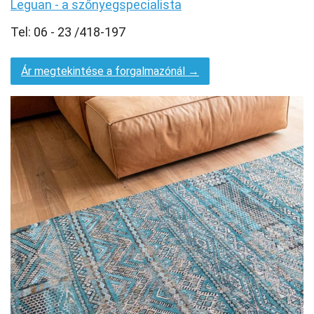
Leguan - a szőnyegspecialista
Tel: 06 - 23 /418-197
Ár megtekintése a forgalmazónál →