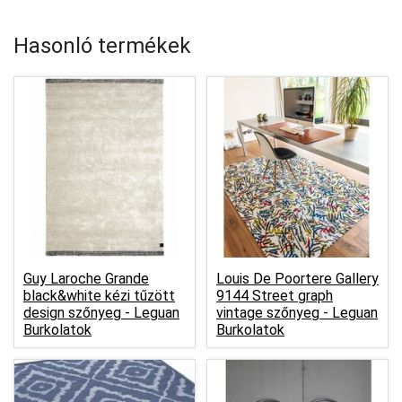
Hasonló termékek
Guy Laroche Grande
Louis De Poortere Gallery
black&white kézi tűzött
9144 Street graph
design szőnyeg -
Leguan
vintage szőnyeg -
Leguan
Burkolatok
Burkolatok