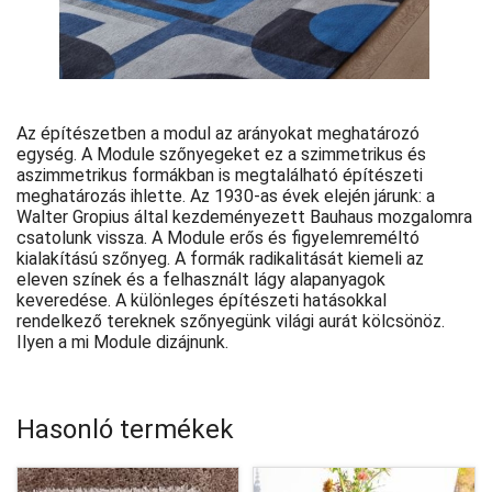
Az építészetben a modul az arányokat meghatározó
egység. A Module szőnyegeket ez a szimmetrikus és
aszimmetrikus formákban is megtalálható építészeti
meghatározás ihlette. Az 1930-as évek elején járunk: a
Walter Gropius által kezdeményezett Bauhaus mozgalomra
csatolunk vissza. A Module erős és figyelemreméltó
kialakítású szőnyeg. A formák radikalitását kiemeli az
eleven színek és a felhasznált lágy alapanyagok
keveredése. A különleges építészeti hatásokkal
rendelkező tereknek szőnyegünk világi aurát kölcsönöz.
Ilyen a mi Module dizájnunk.
Hasonló termékek