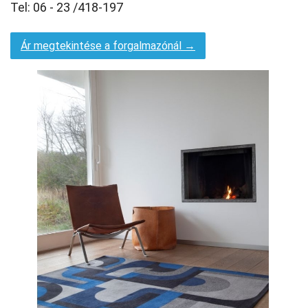
Tel: 06 - 23 /418-197
Ár megtekintése a forgalmazónál →