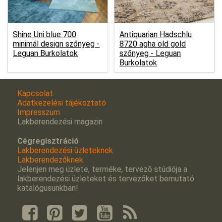
Shine Uni blue 700
Antiquarian Hadschlu
minimál design szőnyeg -
8720 agha old gold
Leguan Burkolatok
szőnyeg -
Leguan
Burkolatok
Kapcsolat
Adatkezelési tájékoztató
Impresszum
Lakberendezési magazin
Cégregisztráció
Lakberendezési üzleteknek
Lakberendezőknek
Jelenjen meg üzlete, terméke, tervezõ stúdiója a
lakberendezési üzleteket és tervezőket bemutató
katalógusunkban!