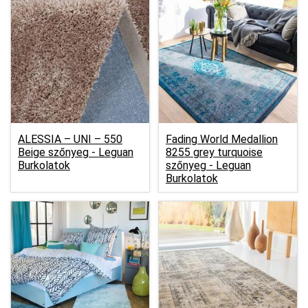
ALESSIA – UNI – 550
Fading World Medallion
Beige szőnyeg -
Leguan
8255 grey turquoise
Burkolatok
szőnyeg -
Leguan
Burkolatok