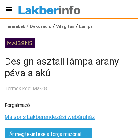
/
/
/
Termékek
Dekoráció
Világítás
Lámpa
Design asztali lámpa arany
páva alakú
Termék kód: Ma-38
Forgalmazó:
Maisons Lakberendezési webáruház
Ár megtekintése a forgalmazónál →