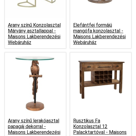
Arany színű Konzolasztal
Elefántfej formájú
Márvány asztallappal -
mangófa konzolasztal -
Maisons Lakberendezési
Maisons Lakberendezési
Webáruház
Webáruház
Arany színű lerakóasztal
Rusztikus Fa
papagáj dekorral -
Konzolasztal 12
Maisons Lakberendezési
Palacktartóval -
Maisons