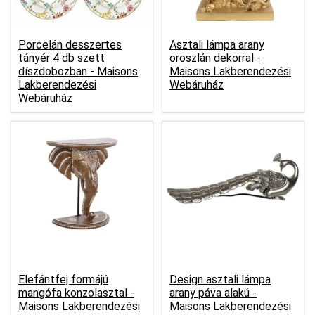
Porcelán desszertes
Asztali lámpa arany
tányér 4 db szett
oroszlán dekorral -
díszdobozban -
Maisons
Maisons Lakberendezési
Lakberendezési
Webáruház
Webáruház
Elefántfej formájú
Design asztali lámpa
mangófa konzolasztal -
arany páva alakú -
Maisons Lakberendezési
Maisons Lakberendezési