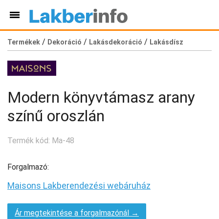
/
/
/
Termékek
Dekoráció
Lakásdekoráció
Lakásdísz
Modern könyvtámasz arany
színű oroszlán
Termék kód: Ma-48
Forgalmazó:
Maisons Lakberendezési webáruház
Ár megtekintése a forgalmazónál →