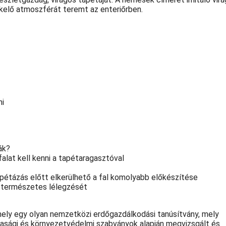
őkelő atmoszférát teremt az enteriőrben.
ni
ák?
alat kell kenni a tapétaragasztóval
pétázás előtt elkerülhető a fal komolyabb előkészítése
l természetes lélegzését
mely egy olyan nemzetközi erdőgazdálkodási tanúsítvány, mely
zdasági és környezetvédelmi szabványok alapján megvizsgált és