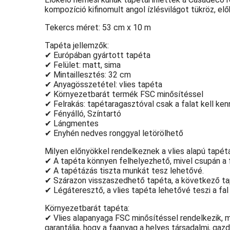
kompozíció kifinomult angol ízlésvilágot tükröz, el
Tekercs méret: 53 cm x 10 m
Tapéta jellemzők:
✔ Európában gyártott tapéta
✔ Felület: matt, sima
✔ Mintaillesztés: 32 cm
✔ Anyagösszetétel: vlies tapéta
✔ Környezetbarát termék FSC minősítéssel
✔ Felrakás: tapétaragasztóval csak a falat kell ken
✔ Fényálló, Színtartó
✔ Lángmentes
✔ Enyhén nedves ronggyal letörölhető
Milyen előnyökkel rendelkeznek a vlies alapú tapét
✔ A tapéta könnyen felhelyezhető, mivel csupán a f
✔ A tapétázás tiszta munkát tesz lehetővé.
✔ Szárazon visszaszedhető tapéta, a következő ta
✔ Légáteresztő, a vlies tapéta lehetővé teszi a fa
Környezetbarát tapéta:
✔ Vlies alapanyaga FSC minősítéssel rendelkezik, 
garantálja, hogy a faanyag a helyes társadalmi, ga