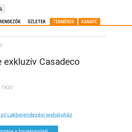
RENDEZŐK
ÜZLETEK
TERMÉKEK
KANAPÉ
e exkluzív Casadeco
a
: TK20
rzó Lakberendezési webáruház
intése a forgalmazónál →