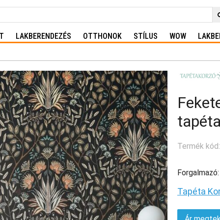
T
LAKBERENDEZÉS
OTTHONOK
STÍLUS
WOW
LAKBE
Feket
tapét
Termék kód
Forgalmazó:
Tapéta Ko
Ár megtek