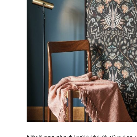
Előkelő nemesi kúriák tapétái ihlették a Casadeco 