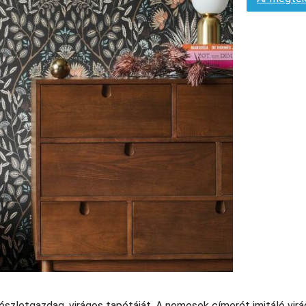
részletgazdag, virágos tapétáját. A nemesek címerét imitáló virá