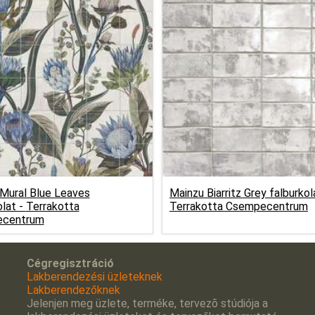
Mural Blue Leaves
Mainzu Biarritz Grey falburkol
olat -
Terrakotta
Terrakotta Csempecentrum
centrum
Cégregisztráció
Lakberendezési üzleteknek
Lakberendezőknek
Jelenjen meg üzlete, terméke, tervezõ stúdiója a