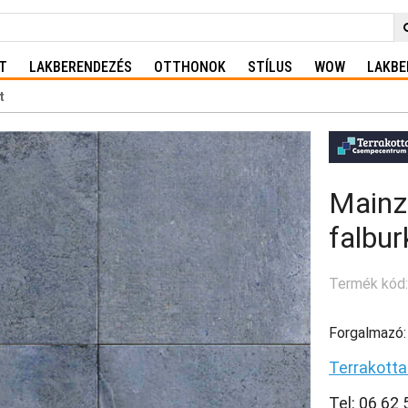
T
LAKBERENDEZÉS
OTTHONOK
STÍLUS
WOW
LAKBE
t
Mainz
falbur
Termék kód
Forgalmazó:
Terrakott
Tel: 06 62