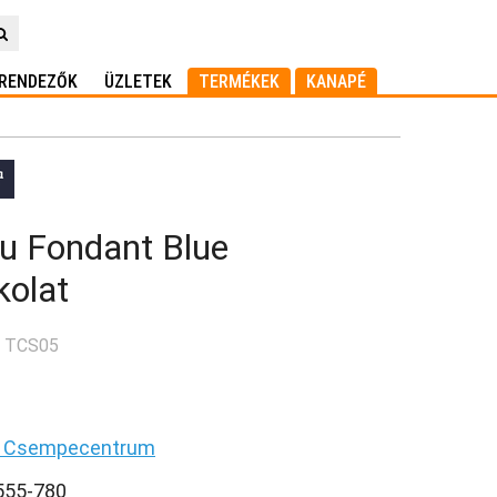
RENDEZŐK
ÜZLETEK
TERMÉKEK
KANAPÉ
u Fondant Blue
kolat
: TCS05
a Csempecentrum
 555-780