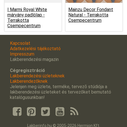
I Marmi Royal White
Mainzu Decor Fondant
márvány padlólap -
Natural -
Terrakotta
Terrakotta
Csempecentrum
Csempecentrum
Kapcsolat
Adatkezelési tájékoztató
Impresszum
Lakberendezési magazin
Cégregisztráció
Lakberendezési üzleteknek
Lakberendezőknek
Jelenjen meg üzlete, terméke, tervezõ stúdiója a
lakberendezési üzleteket és tervezőket bemutató
katalógusunkban!
Lakberinfo.hu © 2005-2026 Hermion Kft.