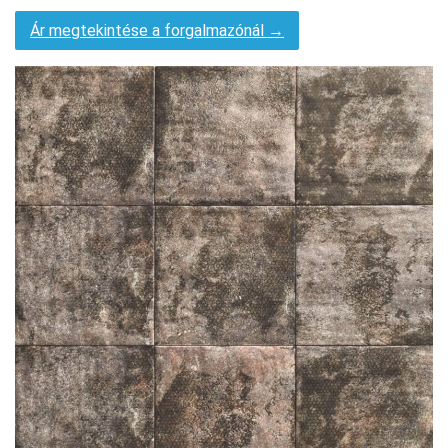
Ár megtekintése a forgalmazónál →