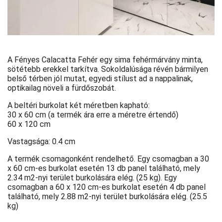
A Fényes Calacatta Fehér egy sima fehérmárvány minta,
sötétebb erekkel tarkítva. Sokoldalúsága révén bármilyen
belső térben jól mutat, egyedi stílust ad a nappalinak,
optikailag növeli a fürdőszobát.
A beltéri burkolat két méretben kapható:
30 x 60 cm (a termék ára erre a méretre értendő)
60 x 120 cm
Vastagsága: 0.4 cm
A termék csomagonként rendelhető. Egy csomagban a 30
x 60 cm-es burkolat esetén 13 db panel található, mely
2.34 m2-nyi terület burkolására elég. (25 kg). Egy
csomagban a 60 x 120 cm-es burkolat esetén 4 db panel
található, mely 2.88 m2-nyi terület burkolására elég. (25.5
kg)