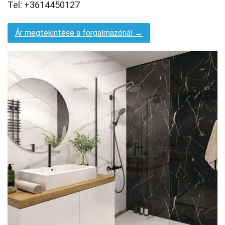
Tel: +3614450127
Ár megtekintése a forgalmazónál →