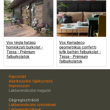
Vox tégla hatású
Vox Kerradeco
homlokzati burkolat -
geometrikus confetti
Tiissa - Prémium
lufik beltéri falburkolat -
falburkolatok
Tiissa - Prémium
falburkolatok
Kapcsolat
Adatkezelési tájékoztató
Impresszum
Lakberendezési magazin
Cégregisztráció
Lakberendezési üzleteknek
Lakberendezőknek