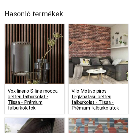
Hasonló termékek
Vox linerio S-line mocca
Vilo Motivo piros
beltéri falburkolat -
téglahatású beltéri
Tiissa - Prémium
falburkolat -
Tiissa -
falburkolatok
Prémium falburkolatok