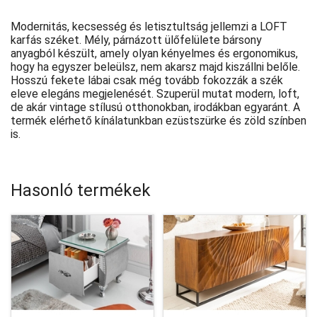
Modernitás, kecsesség és letisztultság jellemzi a LOFT
karfás széket. Mély, párnázott ülőfelülete bársony
anyagból készült, amely olyan kényelmes és ergonomikus,
hogy ha egyszer beleülsz, nem akarsz majd kiszállni belőle.
Hosszú fekete lábai csak még tovább fokozzák a szék
eleve elegáns megjelenését. Szuperül mutat modern, loft,
de akár vintage stílusú otthonokban, irodákban egyaránt. A
termék elérhető kínálatunkban ezüstszürke és zöld színben
is.
Hasonló termékek