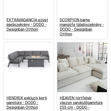
EXTRAVAGANCIA ezüst
SCORPION barna
éjjeliszekrény -
DODO -
mangófa tálalószekrény -
Designban Otthon
DODO - Designban
Otthon
HENDRIX exkluzív kerti
HEAVEN törtfehér
garnitúra -
DODO -
vászon sarokülőgarnitúra
Designban Otthon
255 cm -
DODO -