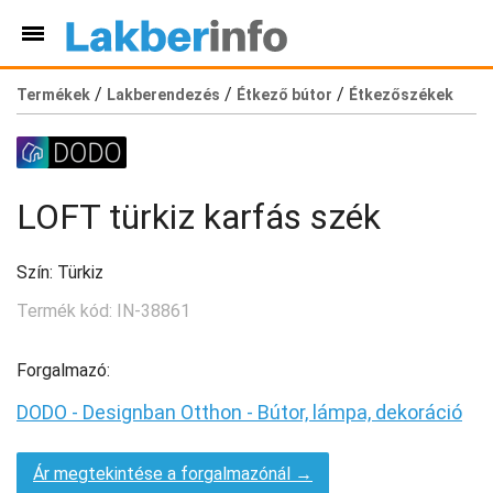
/
/
/
Termékek
Lakberendezés
Étkező bútor
Étkezőszékek
LOFT türkiz karfás szék
Szín: Türkiz
Termék kód: IN-38861
Forgalmazó:
DODO - Designban Otthon - Bútor, lámpa, dekoráció
Ár megtekintése a forgalmazónál →