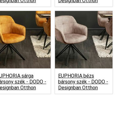
esignban Otthon
Designban Otthon
UPHORIA sárga
EUPHORIA bézs
ársony szék -
DODO -
bársony szék -
DODO -
esignban Otthon
Designban Otthon