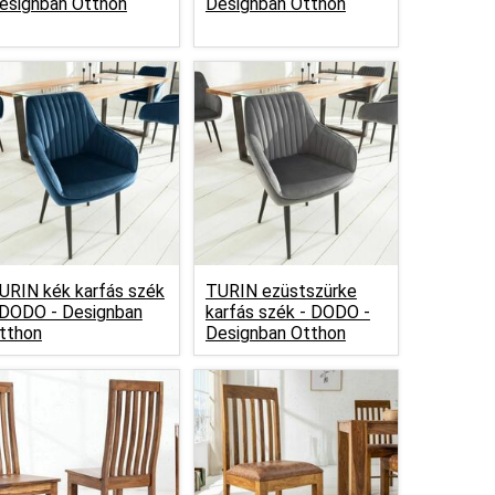
esignban Otthon
Designban Otthon
URIN kék karfás szék
TURIN ezüstszürke
DODO - Designban
karfás szék -
DODO -
tthon
Designban Otthon