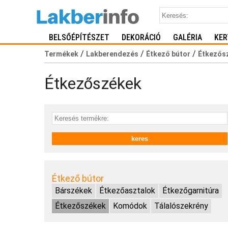
BELSŐÉPÍTÉSZET
DEKORÁCIÓ
GALÉRIA
KER
/
/
/
Termékek
Lakberendezés
Étkező bútor
Étkezős
Étkezőszékek
Étkező bútor
Bárszékek
Étkezőasztalok
Étkezőgarnitúra
Étkezőszékek
Komódok
Tálalószekrény