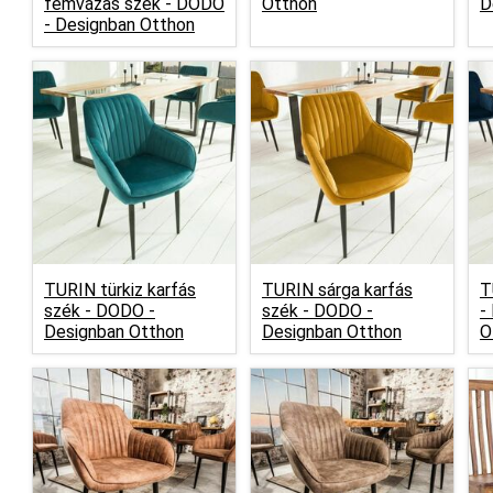
fémvázas szék -
DODO
Otthon
D
- Designban Otthon
TURIN türkiz karfás
TURIN sárga karfás
T
szék -
DODO -
szék -
DODO -
-
Designban Otthon
Designban Otthon
O