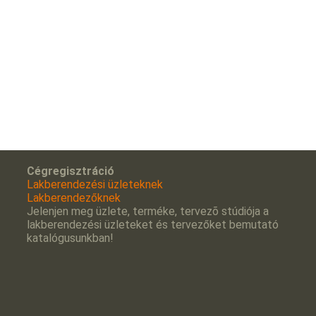
Cégregisztráció
Lakberendezési üzleteknek
Lakberendezőknek
Jelenjen meg üzlete, terméke, tervezõ stúdiója a
lakberendezési üzleteket és tervezőket bemutató
katalógusunkban!