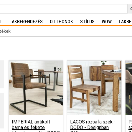
T
LAKBERENDEZÉS
OTTHONOK
STÍLUS
WOW
LAKBE
zékek
IMPERIAL antikolt
LAGOS rózsafa szék -
P
barna és fekete
DODO - Designban
s