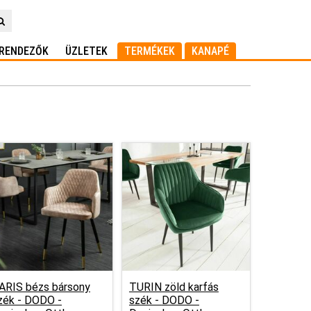
RENDEZŐK
ÜZLETEK
TERMÉKEK
KANAPÉ
ARIS bézs bársony
TURIN zöld karfás
zék -
DODO -
szék -
DODO -