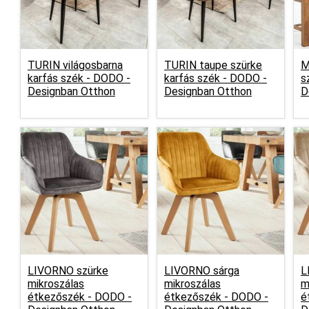
TURIN világosbarna
TURIN taupe szürke
M
karfás szék -
DODO -
karfás szék -
DODO -
s
Designban Otthon
Designban Otthon
D
LIVORNO szürke
LIVORNO sárga
L
mikroszálas
mikroszálas
m
étkezőszék -
DODO -
étkezőszék -
DODO -
é