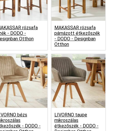
AKASSAR rózsafa
MAKASSAR rózsafa
zék -
DODO -
párnázott étkezőszék
esignban Otthon
-
DODO - Designban
Otthon
IVORNO bézs
LIVORNO taupe
ikroszálas
mikroszálas
tkezőszék -
DODO -
étkezőszék -
DODO -