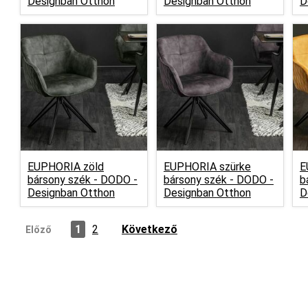
Designban Otthon
Designban Otthon
D
EUPHORIA zöld
EUPHORIA szürke
E
bársony szék -
DODO -
bársony szék -
DODO -
b
Designban Otthon
Designban Otthon
D
1
2
Következő
Előző