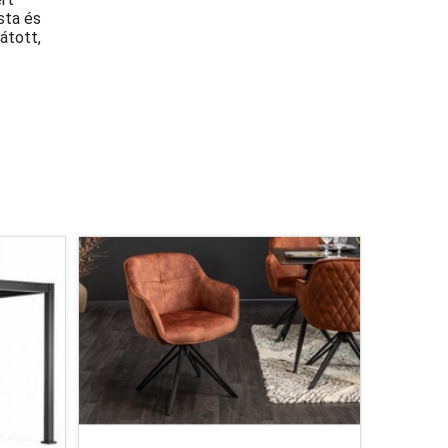
sta és
átott,