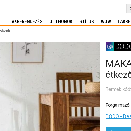
T
LAKBERENDEZÉS
OTTHONOK
STÍLUS
WOW
LAKBE
zékek
MAKAS
étkez
Termék kód:
Forgalmazó:
DODO - Des