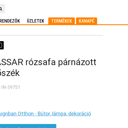
RENDEZŐK
ÜZLETEK
TERMÉKEK
KANAPÉ
SAR rózsafa párnázott
őszék
 IN-39751
ignban Otthon - Bútor, lámpa, dekoráció