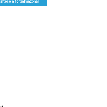
intése a forgalmazónál →
ért