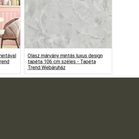
mintával
Olasz márvány mintás luxus design
rend
tapéta 106 cm széles -
Tapéta
Trend Webáruház