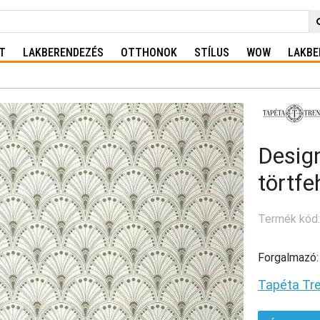
T
LAKBERENDEZÉS
OTTHONOK
STÍLUS
WOW
LAKBE
Design
törtfe
Termék kód
Forgalmazó:
Tapéta Tr