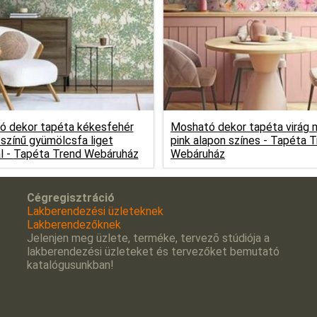
ó dekor tapéta kékesfehér
Mosható dekor tapéta virág 
 színű gyümölcsfa liget
pink alapon színes -
Tapéta T
l -
Tapéta Trend Webáruház
Webáruház
Cégregisztráció
Lakberendezési üzleteknek
Lakberendezőknek
Jelenjen meg üzlete, terméke, tervezõ stúdiója a
lakberendezési üzleteket és tervezőket bemutató
katalógusunkban!