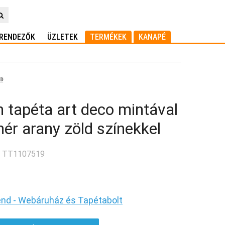
RENDEZŐK
ÜZLETEK
TERMÉKEK
KANAPÉ
 tapéta art deco mintával
hér arany zöld színekkel
: TT1107519
end - Webáruház és Tapétabolt