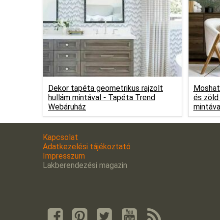
Dekor tapéta geometrikus rajzolt
Moshat
hullám mintával -
Tapéta Trend
és zöld
Webáruház
mintáva
Kapcsolat
Adatkezelési tájékoztató
Impresszum
Lakberendezési magazin