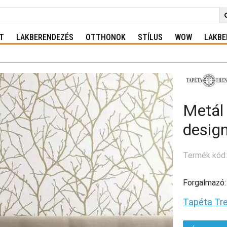
T
LAKBERENDEZÉS
OTTHONOK
STÍLUS
WOW
LAKBE
Metál 
design
Termék kód
Forgalmazó:
Tapéta Tr