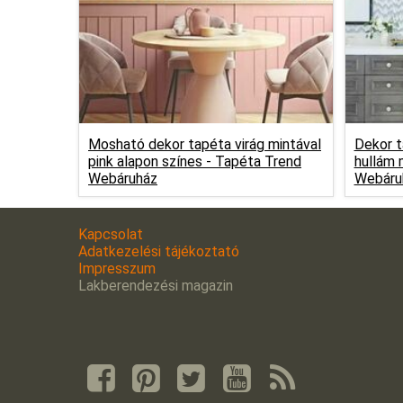
Mosható dekor tapéta virág mintával
Dekor t
pink alapon színes -
Tapéta Trend
hullám 
Webáruház
Webáru
Kapcsolat
Adatkezelési tájékoztató
Impresszum
Lakberendezési magazin