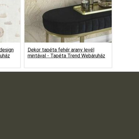
design
Dekor tapéta fehér arany levél
uház
mintával -
Tapéta Trend Webáruház