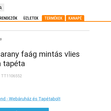
RENDEZŐK
ÜZLETEK
TERMÉKEK
KANAPÉ
arany faág mintás vlies
 tapéta
: TT1106552
end - Webáruház és Tapétabolt