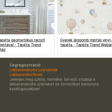
apéta geometrikus rajzolt
Gyerek léggömb mintás vinyl 
mintával -
Tapéta Trend
tapéta -
Tapéta Trend Webár
ház
Cégregisztráció
Lakberendezési üzleteknek
Lakberendezőknek
Jelenjen meg üzlete, terméke, tervezõ stúdiója a
lakberendezési üzleteket és tervezőket bemutató
katalógusunkban!