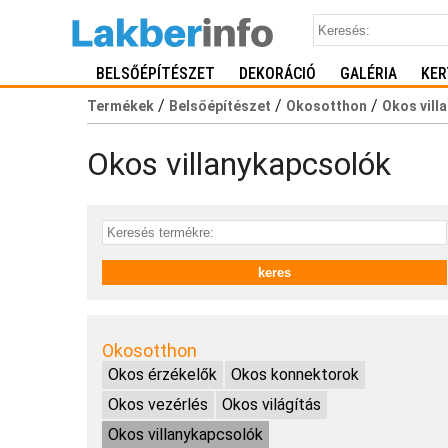
BELSŐÉPÍTÉSZET
DEKORÁCIÓ
GALÉRIA
KER
/
/
/
Termékek
Belsőépítészet
Okosotthon
Okos vill
Okos villanykapcsolók
Okosotthon
Okos érzékelők
Okos konnektorok
Okos vezérlés
Okos világítás
Okos villanykapcsolók