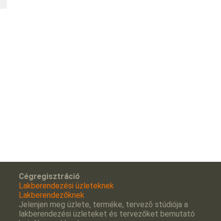
Cégregisztráció
Lakberendezési üzleteknek
Lakberendezőknek
Jelenjen meg üzlete, terméke, tervezõ stúdiója a
lakberendezési üzleteket és tervezőket bemutató