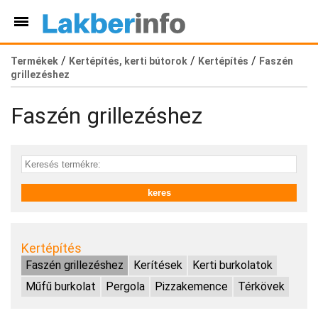
/
/
/
Termékek
Kertépítés, kerti bútorok
Kertépítés
Faszén
grillezéshez
Faszén grillezéshez
Kertépítés
Faszén grillezéshez
Kerítések
Kerti burkolatok
Műfű burkolat
Pergola
Pizzakemence
Térkövek