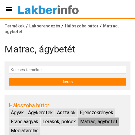
/
/
/
Termékek
Lakberendezés
Hálószoba bútor
Matrac,
ágybetét
Matrac, ágybetét
Hálószoba bútor
Ágyak
Ágykeretek
Asztalok
Éjjeliszekrények
Franciaágyak
Lerakók, polcok
Matrac, ágybetét
Médiatárolás