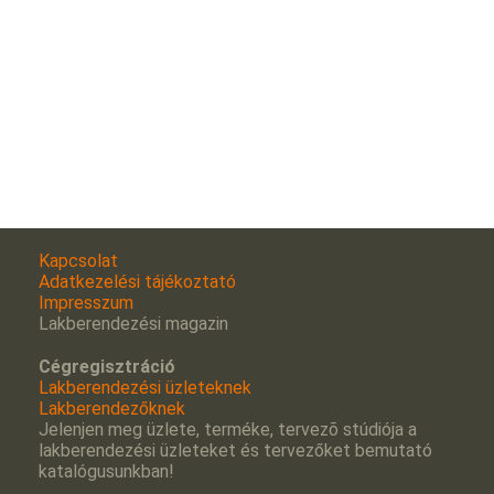
Kapcsolat
Adatkezelési tájékoztató
Impresszum
Lakberendezési magazin
Cégregisztráció
Lakberendezési üzleteknek
Lakberendezőknek
Jelenjen meg üzlete, terméke, tervezõ stúdiója a
lakberendezési üzleteket és tervezőket bemutató
katalógusunkban!