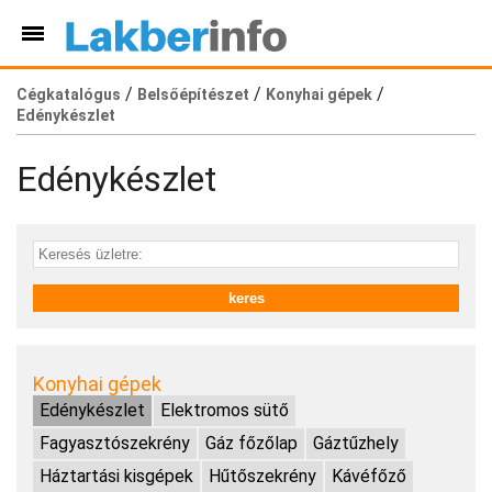
/
/
/
Cégkatalógus
Belsőépítészet
Konyhai gépek
Edénykészlet
Edénykészlet
Konyhai gépek
Edénykészlet
Elektromos sütő
Fagyasztószekrény
Gáz főzőlap
Gáztűzhely
Háztartási kisgépek
Hűtőszekrény
Kávéfőző