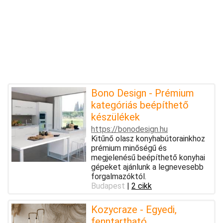
Bono Design - Prémium
kategóriás beépíthető
készülékek
https://bonodesign.hu
Kitűnő olasz konyhabútorainkhoz
prémium minőségű és
megjelenésű beépíthető konyhai
gépeket ajánlunk a legnevesebb
forgalmazóktól.
Budapest
|
2 cikk
Kozycraze - Egyedi,
fenntartható