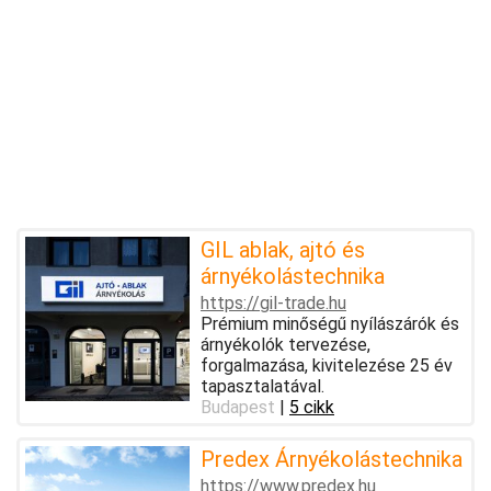
GIL ablak, ajtó és
árnyékolástechnika
https://gil-trade.hu
Prémium minőségű nyílászárók és
árnyékolók tervezése,
forgalmazása, kivitelezése 25 év
tapasztalatával.
Budapest
|
5 cikk
Predex Árnyékolástechnika
https://www.predex.hu