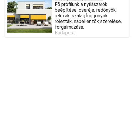
Fõ profilunk a nyílászárók
beépítése, cseréje, redõnyök,
reluxák, szalagfüggönyök,
roletták, napellenzõk szerelése,
forgalmazása.
Budapest