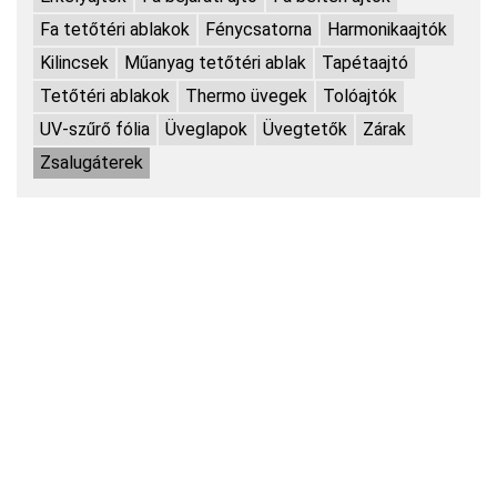
Fa tetőtéri ablakok
Fénycsatorna
Harmonikaajtók
Kilincsek
Műanyag tetőtéri ablak
Tapétaajtó
Tetőtéri ablakok
Thermo üvegek
Tolóajtók
UV-szűrő fólia
Üveglapok
Üvegtetők
Zárak
Zsalugáterek