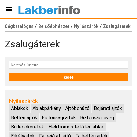
/
/
/
Cégkatalógus
Belsőépítészet
Nyílászárók
Zsalugáterek
Zsalugáterek
Nyílászárók
Ablakok
Ablakpárkány
Ajtóbehúzó
Bejárati ajtók
Beltéri ajtók
Biztonsági ajtók
Biztonsági üveg
Burkolókeretek
Elektromos tetőtéri ablak
Erkélyajtók
Fa bejárati ajtó
Fa beltéri ajtók