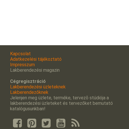
Kapcsolat
Adatkezelési tájékoztató
Impresszum
Lakberendezési magazin
Cégregisztráció
Lakberendezési üzleteknek
Lakberendezőknek
Jelenjen meg üzlete, terméke, tervezõ stúdiója a
lakberendezési üzleteket és tervezőket bemutató
katalógusunkban!