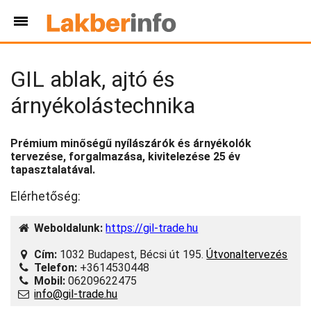
GIL ablak, ajtó és
árnyékolástechnika
Prémium minőségű nyílászárók és árnyékolók
tervezése, forgalmazása, kivitelezése 25 év
tapasztalatával.
Elérhetőség:
Weboldalunk:
https://gil-trade.hu
Cím:
1032 Budapest, Bécsi út 195.
Útvonaltervezés
Telefon:
+3614530448
Mobil:
06209622475
info@gil-trade.hu