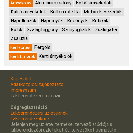
Alumínium redőny
Belső árnyékolók
Árnyékolás
Külső árnyékolók
Kültéri roletta
Motorok, vezérlők
Napellenzők
Napernyők
Redőnyök
Reluxák
Rolók
Szalagfüggöny
Szúnyoghálók
Zsalugáter
Zsalúzia
Pergola
Kertépítés
Kerti árnyékolók
Kerti bútorok
Kapcsolat
Adatkezelési tájékoztató
Impresszum
Lakberendezési magazin
Cégregisztráció
Lakberendezési üzleteknek
Lakberendezőknek
Jelenjen meg üzlete, terméke, tervezõ stúdiója a
lakberendezési üzleteket és tervezőket bemutató