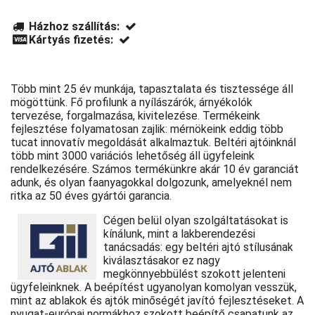
Házhoz szállítás:
Kártyás fizetés:
Több mint 25 év munkája, tapasztalata és tisztessége áll
mögöttünk. Fő profilunk a nyílászárók, árnyékolók
tervezése, forgalmazása, kivitelezése. Termékeink
fejlesztése folyamatosan zajlik: mérnökeink eddig több
tucat innovatív megoldását alkalmaztuk. Beltéri ajtóinknál
több mint 3000 variációs lehetőség áll ügyfeleink
rendelkezésére. Számos termékünkre akár 10 év garanciát
adunk, és olyan faanyagokkal dolgozunk, amelyeknél nem
ritka az 50 éves gyártói garancia.
Cégen belül olyan szolgáltatásokat is
kínálunk, mint a lakberendezési
tanácsadás: egy beltéri ajtó stílusának
kiválasztásakor ez nagy
megkönnyebbülést szokott jelenteni
ügyfeleinknek. A beépítést ugyanolyan komolyan vesszük,
mint az ablakok és ajtók minőségét javító fejlesztéseket. A
nyugat-európai normákhoz szokott beépítő csapatunk az