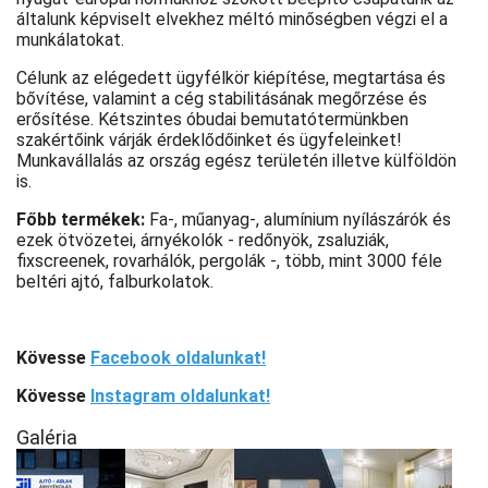
általunk képviselt elvekhez méltó minőségben végzi el a
munkálatokat.
Célunk az elégedett ügyfélkör kiépítése, megtartása és
bővítése, valamint a cég stabilitásának megőrzése és
erősítése. Kétszintes óbudai bemutatótermünkben
szakértőink várják érdeklődőinket és ügyfeleinket!
Munkavállalás az ország egész területén illetve külföldön
is.
Főbb termékek:
Fa-, műanyag-, alumínium nyílászárók és
ezek ötvözetei, árnyékolók - redőnyök, zsaluziák,
fixscreenek, rovarhálók, pergolák -, több, mint 3000 féle
beltéri ajtó, falburkolatok.
Kövesse
Facebook oldalunkat!
Kövesse
Instagram oldalunkat!
Galéria