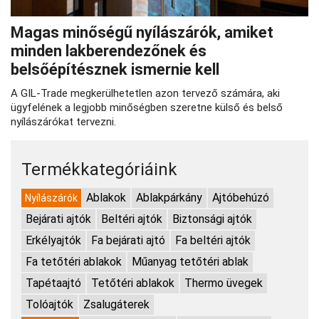
Magas minőségű nyílászárók, amiket
minden lakberendezőnek és
belsőépítésznek ismernie kell
A GIL-Trade megkerülhetetlen azon tervező számára, aki
ügyfelének a legjobb minőségben szeretne külső és belső
nyílászárókat tervezni.
Termékkategóriáink
Ablakok
Ablakpárkány
Ajtóbehúzó
Nyílászárók
Bejárati ajtók
Beltéri ajtók
Biztonsági ajtók
Erkélyajtók
Fa bejárati ajtó
Fa beltéri ajtók
Fa tetőtéri ablakok
Műanyag tetőtéri ablak
Tapétaajtó
Tetőtéri ablakok
Thermo üvegek
Tolóajtók
Zsalugáterek