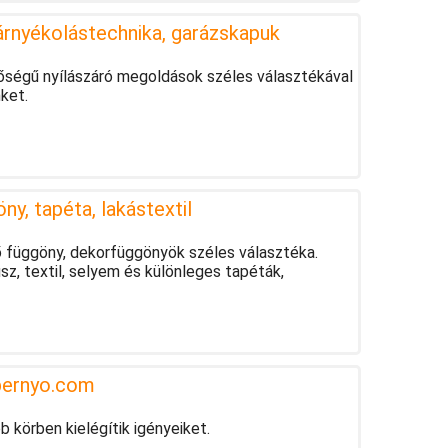
 árnyékolástechnika, garázskapuk
égű nyílászáró megoldások széles választékával
nket.
ny, tapéta, lakástextil
ő függöny, dekorfüggönyök széles választéka.
, textil, selyem és különleges tapéták,
pernyo.com
 körben kielégítik igényeiket.