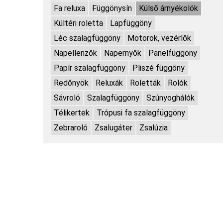
Fa reluxa
Függönysín
Külső árnyékolók
Kültéri roletta
Lapfüggöny
Léc szalagfüggöny
Motorok, vezérlők
Napellenzők
Napernyők
Panelfüggöny
Papír szalagfüggöny
Pliszé függöny
Redőnyök
Reluxák
Roletták
Rolók
Sávroló
Szalagfüggöny
Szúnyoghálók
Télikertek
Trópusi fa szalagfüggöny
Zebraroló
Zsalugáter
Zsalúzia