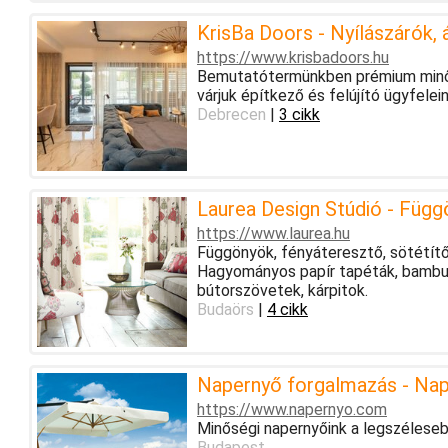
KrisBa Doors - Nyílászárók,
https://www.krisbadoors.hu
Bemutatótermünkben prémium minős
várjuk építkező és felújító ügyfelei
Debrecen
|
3 cikk
Laurea Design Stúdió - Függö
https://www.laurea.hu
Függönyök, fényáteresztő, sötétít
Hagyományos papír tapéták, bambusz
bútorszövetek, kárpitok.
Budaörs
|
4 cikk
Napernyő forgalmazás - Na
https://www.napernyo.com
Minőségi napernyőink a legszélesebb
Budapest