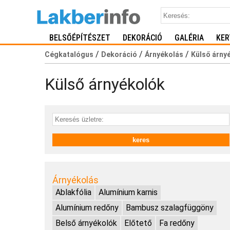
BELSŐÉPÍTÉSZET
DEKORÁCIÓ
GALÉRIA
KER
/
/
/
Cégkatalógus
Dekoráció
Árnyékolás
Külső árny
Külső árnyékolók
Árnyékolás
Ablakfólia
Alumínium karnis
Alumínium redőny
Bambusz szalagfüggöny
Belső árnyékolók
Előtető
Fa redőny