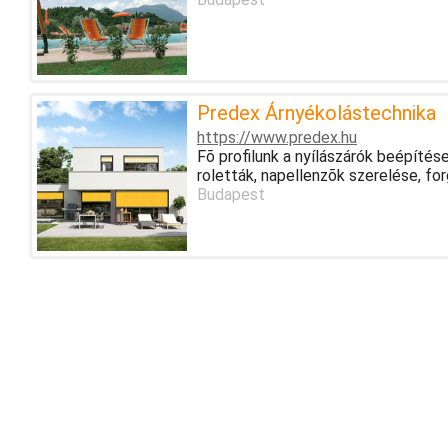
Predex Árnyékolástechnika
https://www.predex.hu
Fõ profilunk a nyílászárók beépítése
roletták, napellenzõk szerelése, fo
Budapest