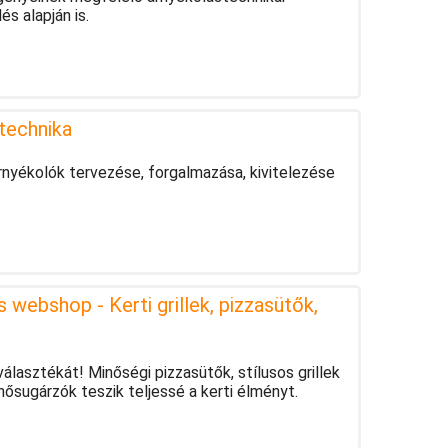
s alapján is.
stechnika
nyékolók tervezése, forgalmazása, kivitelezése
webshop - Kerti grillek, pizzasütők,
álasztékát! Minőségi pizzasütők, stílusos grillek
hősugárzók teszik teljessé a kerti élményt.