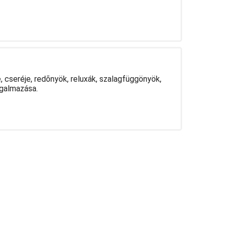
, cseréje, redõnyök, reluxák, szalagfüggönyök,
rgalmazása.