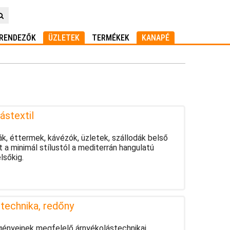
RENDEZŐK
ÜZLETEK
TERMÉKEK
KANAPÉ
ástextil
odák, éttermek, kávézók, üzletek, szállodák belső
a minimál stílustól a mediterrán hangulatú
lsőkig.
stechnika, redőny
igényeinek megfelelő árnyékolástechnikai