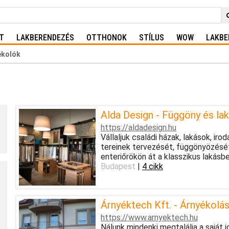
T
LAKBERENDEZÉS
OTTHONOK
STÍLUS
WOW
LAKBE
ékolók
Alda Design - Függöny és lak
https://aldadesign.hu
Vállaljuk családi házak, lakások, ir
tereinek tervezését, függönyözését 
enteriőrökön át a klasszikus lakásbe
Budapest
|
4 cikk
Árnyéktech Kft. - Árnyékolá
https://www.arnyektech.hu
Nálunk mindenki megtalálja a saját 