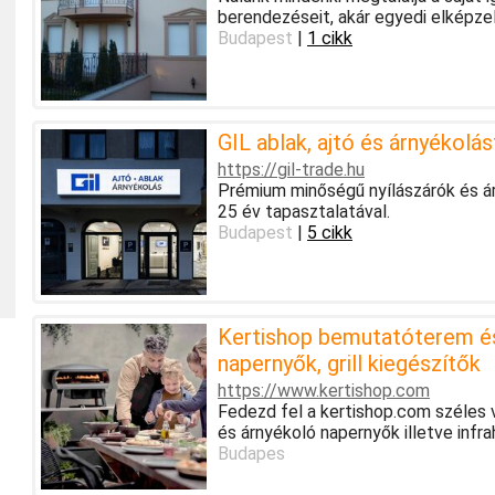
berendezéseit, akár egyedi elképzelé
Budapest
|
1 cikk
GIL ablak, ajtó és árnyékolá
https://gil-trade.hu
Prémium minőségű nyílászárók és ár
25 év tapasztalatával.
Budapest
|
5 cikk
Kertishop bemutatóterem és 
napernyők, grill kiegészítők
https://www.kertishop.com
Fedezd fel a kertishop.com széles v
és árnyékoló napernyők illetve infra
Budapes