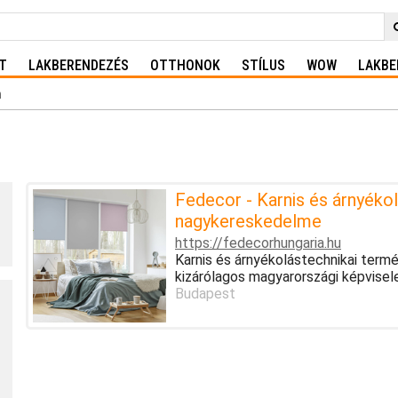
T
LAKBERENDEZÉS
OTTHONOK
STÍLUS
WOW
LAKBE
n
Fedecor - Karnis és árnyékol
nagykereskedelme
https://fedecorhungaria.hu
Karnis és árnyékolástechnikai te
kizárólagos magyarországi képvisel
Budapest