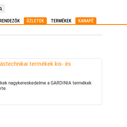
RENDEZŐK
ÜZLETEK
TERMÉKEK
KANAPÉ
ástechnikai termékek kis- és
rmékek nagykereskedelme a GARDINIA termékek
ete.