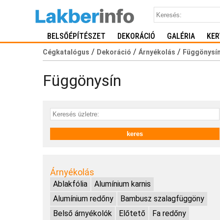
BELSŐÉPÍTÉSZET
DEKORÁCIÓ
GALÉRIA
KER
/
/
/
Cégkatalógus
Dekoráció
Árnyékolás
Függönysí
Függönysín
Árnyékolás
Ablakfólia
Alumínium karnis
Alumínium redőny
Bambusz szalagfüggöny
Belső árnyékolók
Előtető
Fa redőny