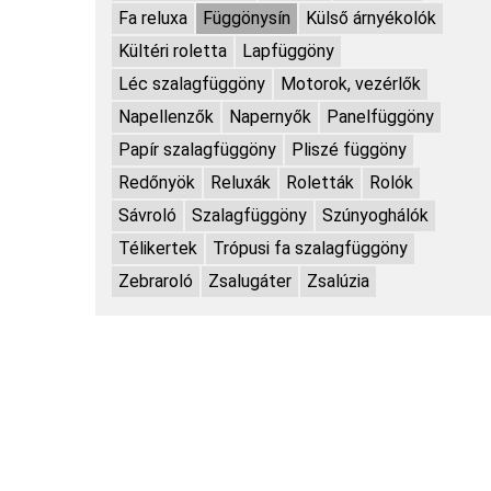
Fa reluxa
Függönysín
Külső árnyékolók
Kültéri roletta
Lapfüggöny
Léc szalagfüggöny
Motorok, vezérlők
Napellenzők
Napernyők
Panelfüggöny
Papír szalagfüggöny
Pliszé függöny
Redőnyök
Reluxák
Roletták
Rolók
Sávroló
Szalagfüggöny
Szúnyoghálók
Télikertek
Trópusi fa szalagfüggöny
Zebraroló
Zsalugáter
Zsalúzia