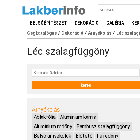
BELSŐÉPÍTÉSZET
DEKORÁCIÓ
GALÉRIA
KER
/
/
/
Cégkatalógus
Dekoráció
Árnyékolás
Léc szalag
Léc szalagfüggöny
Árnyékolás
Ablakfólia
Alumínium karnis
Alumínium redőny
Bambusz szalagfüggöny
Belső árnyékolók
Előtető
Fa redőny