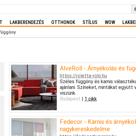
T
LAKBERENDEZÉS
OTTHONOK
STÍLUS
WOW
LAKBE
függöny
AlveRoll - Árnyékolás és fü
https://roletta-rolo.hu
Széles függöny és karnis választék
ajánlani. Színeket, mintákat együtt
viszünk.
Budapest
|
1 cikk
Fedecor - Karnis és árnyékol
nagykereskedelme