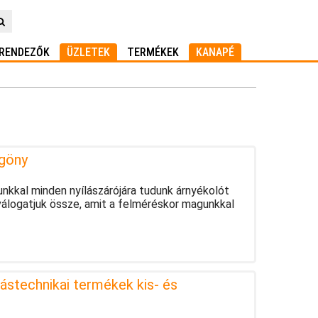
RENDEZŐK
ÜZLETEK
TERMÉKEK
KANAPÉ
ggöny
unkkal minden nyílászárójára tudunk árnyékolót
 válogatjuk össze, amit a felméréskor magunkkal
ástechnikai termékek kis- és