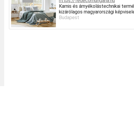
https://fedecorhungaria.hu
Karnis és árnyékolástechnikai te
kizárólagos magyarországi képvisel
Budapest