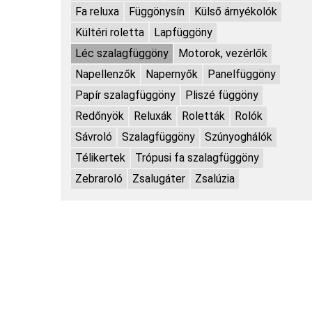
Fa reluxa
Függönysín
Külső árnyékolók
Kültéri roletta
Lapfüggöny
Léc szalagfüggöny
Motorok, vezérlők
Napellenzők
Napernyők
Panelfüggöny
Papír szalagfüggöny
Pliszé függöny
Redőnyök
Reluxák
Roletták
Rolók
Sávroló
Szalagfüggöny
Szúnyoghálók
Télikertek
Trópusi fa szalagfüggöny
Zebraroló
Zsalugáter
Zsalúzia