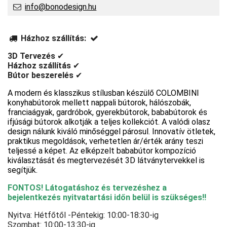
info@bonodesign.hu
Házhoz szállítás:
3D Tervezés
✔
Házhoz szállítás
✔
Bútor beszerelés
✔
A modern és klasszikus stílusban készülő COLOMBINI
konyhabútorok mellett nappali bútorok, hálószobák,
franciaágyak, gardróbok, gyerekbútorok, bababútorok és
ifjúsági bútorok alkotják a teljes kollekciót. A valódi olasz
design nálunk kiváló minőséggel párosul. Innovatív ötletek,
praktikus megoldások, verhetetlen ár/érték arány teszi
teljessé a képet. Az elképzelt bababútor kompozíció
kiválasztását és megtervezését 3D látványtervekkel is
segítjük.
FONTOS! Látogatáshoz és tervezéshez a
bejelentkezés nyitvatartási időn belül is szükséges!!
Nyitva: Hétfőtől -Péntekig: 10:00-18:30-ig
Szombat: 10:00-13:30-ig