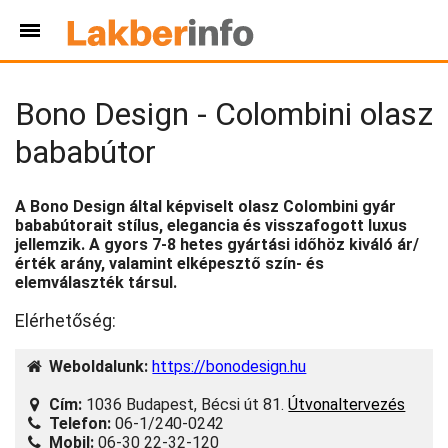
Bono Design - Colombini olasz
bababútor
A Bono Design által képviselt olasz Colombini gyár
bababútorait stílus, elegancia és visszafogott luxus
jellemzik. A gyors 7-8 hetes gyártási időhöz kiváló ár/
érték arány, valamint elképesztő szín- és
elemválaszték társul.
Elérhetőség:
Weboldalunk:
https://bonodesign.hu
Cím:
1036 Budapest, Bécsi út 81.
Útvonaltervezés
Telefon:
06-1/240-0242
Mobil:
06-30 22-32-120