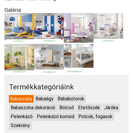
Galéria
Termékkategóriáink
Babaágy
Bababútorok
Babaszoba
Babaszoba dekoráció
Bölcső
Etetőszék
Járóka
Pelenkázó
Pelenkázó komód
Polcok, fogasok
Szekrény