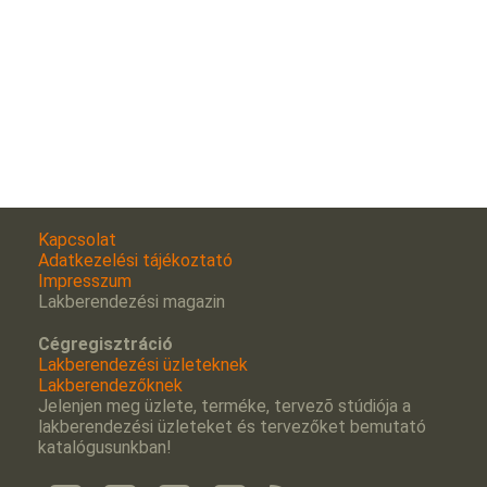
Kapcsolat
Adatkezelési tájékoztató
Impresszum
Lakberendezési magazin
Cégregisztráció
Lakberendezési üzleteknek
Lakberendezőknek
Jelenjen meg üzlete, terméke, tervezõ stúdiója a
lakberendezési üzleteket és tervezőket bemutató
katalógusunkban!