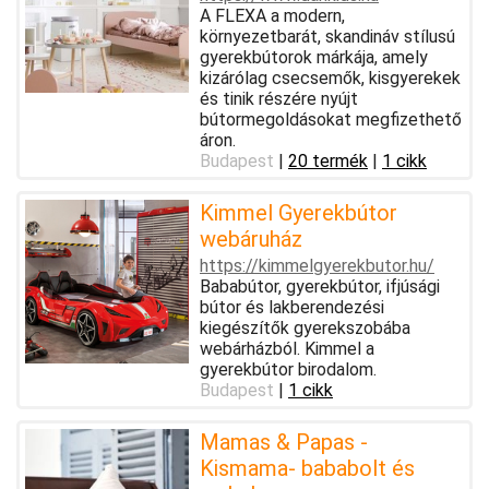
A FLEXA a modern,
környezetbarát, skandináv stílusú
gyerekbútorok márkája, amely
kizárólag csecsemők, kisgyerekek
és tinik részére nyújt
bútormegoldásokat megfizethető
áron.
Budapest
|
20 termék
|
1 cikk
Kimmel Gyerekbútor
webáruház
https://kimmelgyerekbutor.hu/
Bababútor, gyerekbútor, ifjúsági
bútor és lakberendezési
kiegészítők gyerekszobába
webárházból. Kimmel a
gyerekbútor birodalom.
Budapest
|
1 cikk
Mamas & Papas -
Kismama- bababolt és