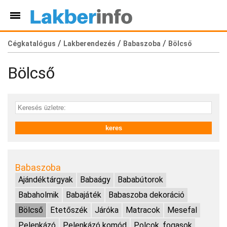
/
/
/
Cégkatalógus
Lakberendezés
Babaszoba
Bölcső
Bölcső
Babaszoba
Ajándéktárgyak
Babaágy
Bababútorok
Babaholmik
Babajáték
Babaszoba dekoráció
Bölcső
Etetőszék
Járóka
Matracok
Mesefal
Pelenkázó
Pelenkázó komód
Polcok, fogasok