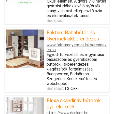
luxus jellemzik. A gyors 7-8 hetes
gyártási időhöz kiváló ár/érték
arány, valamint elképesztő szín-
és elemválaszték társul.
Budapest
Faktum Bababútor és
Gyermeklakberendezés
www.faktumgyermeklakberendez
es.hu
Egyedi tervezésű hazai gyártású
babaszobai és gyerekszobai
bútorok, lakberendezési
kiegészítők forgalmazása
Budapesten, Budaörsön,
Szegeden, Kecskeméten és
webshopból.
Budapest
|
2 cikk
Flexa skandináv bútorok
gyerekeknek
https://www.dankids.hu