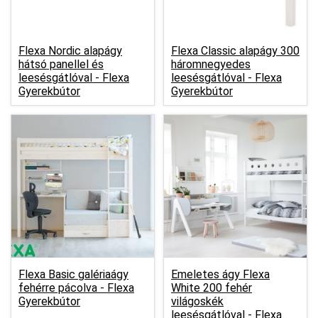
Flexa Nordic alapágy
Flexa Classic alapágy 300
hátsó panellel és
háromnegyedes
leesésgátlóval -
Flexa
leesésgátlóval -
Flexa
Gyerekbútor
Gyerekbútor
Flexa Basic galériaágy
Emeletes ágy Flexa
fehérre pácolva -
Flexa
White 200 fehér
Gyerekbútor
világoskék
leesésgátlóval -
Flexa