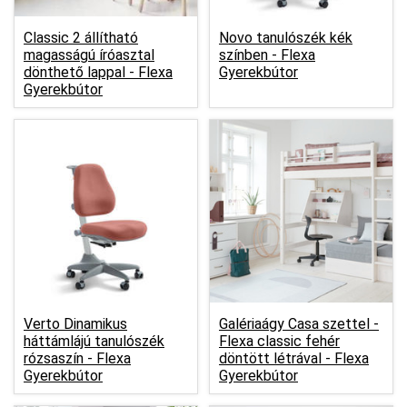
Classic 2 állítható
Novo tanulószék kék
magasságú íróasztal
színben -
Flexa
dönthető lappal -
Flexa
Gyerekbútor
Gyerekbútor
Verto Dinamikus
Galériaágy Casa szettel -
háttámlájú tanulószék
Flexa classic fehér
rózsaszín -
Flexa
döntött létrával -
Flexa
Gyerekbútor
Gyerekbútor