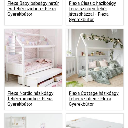
Flexa Baby babaágy natúr
Flexa Classic házikóágy
és fehér színben -
Flexa
terra színben fehér
Gyerekbútor
játszóházzal -
Flexa
Gyerekbútor
Flexa Nordic házikóágy
Flexa Cottage házikóágy
fehér-romantic -
Flexa
fehér színben -
Flexa
Gyerekbútor
Gyerekbútor