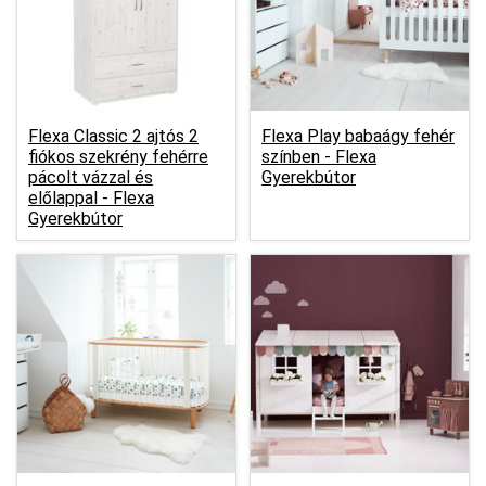
Flexa Classic 2 ajtós 2
Flexa Play babaágy fehér
fiókos szekrény fehérre
színben -
Flexa
pácolt vázzal és
Gyerekbútor
előlappal -
Flexa
Gyerekbútor