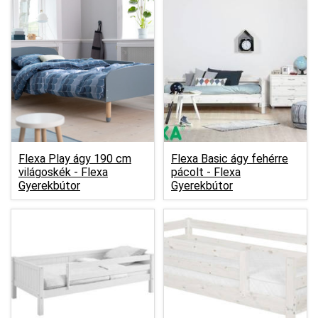
Flexa Play ágy 190 cm
Flexa Basic ágy fehérre
világoskék -
Flexa
pácolt -
Flexa
Gyerekbútor
Gyerekbútor