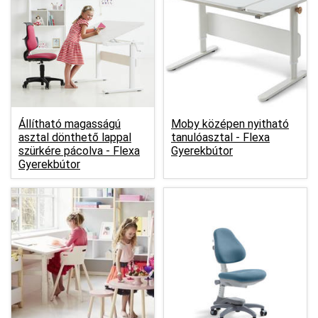
Állítható magasságú
Moby középen nyitható
asztal dönthető lappal
tanulóasztal -
Flexa
szürkére pácolva -
Flexa
Gyerekbútor
Gyerekbútor