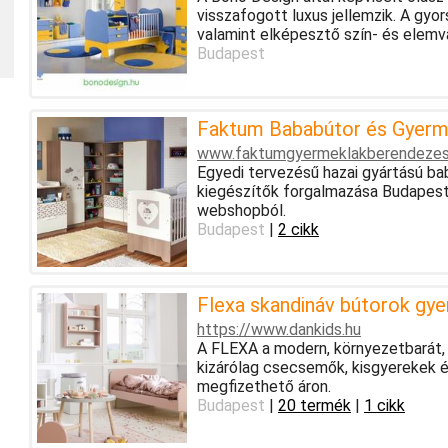
visszafogott luxus jellemzik. A gyor
valamint elképesztő szín- és elemvá
Budapest
Faktum Bababútor és Gyerm
www.faktumgyermeklakberendezes
Egyedi tervezésű hazai gyártású ba
kiegészítők forgalmazása Budapes
webshopból.
Budapest
|
2 cikk
Flexa skandináv bútorok gy
https://www.dankids.hu
A FLEXA a modern, környezetbarát, 
kizárólag csecsemők, kisgyerekek é
megfizethető áron.
Budapest
|
20 termék
|
1 cikk