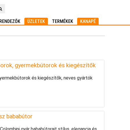
RENDEZŐK
ÜZLETEK
TERMÉKEK
KANAPÉ
orok, gyermekbútorok és kiegészítők
yermekbútorok és kiegészítők, neves gyártók
asz bababútor
Colombini gyár bababútorait stílus, elegancia és