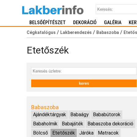
BELSŐÉPÍTÉSZET
DEKORÁCIÓ
GALÉRIA
KER
/
/
/
Cégkatalógus
Lakberendezés
Babaszoba
Etető
Etetőszék
Babaszoba
Ajándéktárgyak
Babaágy
Bababútorok
Babaholmik
Babajáték
Babaszoba dekoráció
Bölcső
Etetőszék
Járóka
Matracok