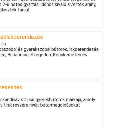
s 7-8 hetes gyártási időhöz kiváló ár/érték arány,
laszték társul.
eklakberendezés
.hu
baszobai és gyerekszobai bútorok, lakberendezési
ten, Budaörsön, Szegeden, Kecskeméten és
erekeknek
skandináv stílusú gyerekbútorok márkája, amely
s tinik részére nyújt bútormegoldásokat