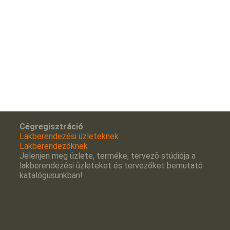
Cégregisztráció
Lakberendezési üzleteknek
Lakberendezőknek
Jelenjen meg üzlete, terméke, tervezõ stúdiója a
lakberendezési üzleteket és tervezőket bemutató
katalógusunkban!