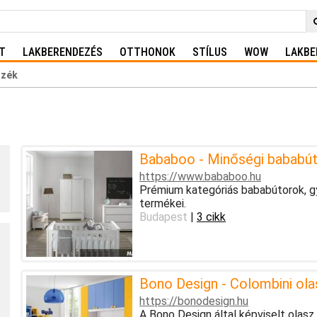
T
LAKBERENDEZÉS
OTTHONOK
STÍLUS
WOW
LAKBE
szék
Bababoo - Minőségi bababút
https://www.bababoo.hu
Prémium kategóriás bababútorok, g
termékei.
Budapest
|
3 cikk
Bono Design - Colombini ol
https://bonodesign.hu
A Bono Design által képviselt olasz 