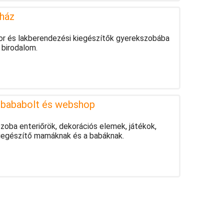
ház
útor és lakberendezési kiegészítők gyerekszobába
 birodalom.
bababolt és webshop
oba enteriőrök, dekorációs elemek, játékok,
kiegészítő mamáknak és a babáknak.