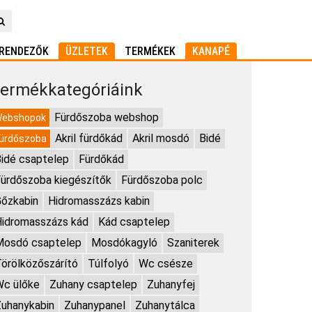
RENDEZŐK
ÜZLETEK
TERMÉKEK
KANAPÉ
ermékkategóriáink
Fürdőszoba webshop
ebshopok
Akril fürdőkád
Akril mosdó
Bidé
ürdőszoba
idé csaptelep
Fürdőkád
ürdőszoba kiegészítők
Fürdőszoba polc
őzkabin
Hidromasszázs kabin
idromasszázs kád
Kád csaptelep
Mosdó csaptelep
Mosdókagyló
Szaniterek
örölközőszárító
Túlfolyó
Wc csésze
Wc ülőke
Zuhany csaptelep
Zuhanyfej
uhanykabin
Zuhanypanel
Zuhanytálca