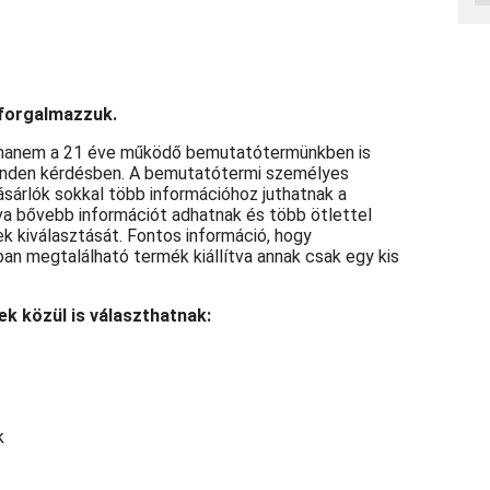
forgalmazzuk.
l, hanem a 21 éve működő bemutatótermünkben is
 minden kérdésben. A bemutatótermi személyes
ásárlók sokkal több információhoz juthatnak a
lva bővebb információt adhatnak és több ötlettel
k kiválasztását. Fontos információ, hogy
 megtalálható termék kiállítva annak csak egy kis
k közül is választhatnak:
k