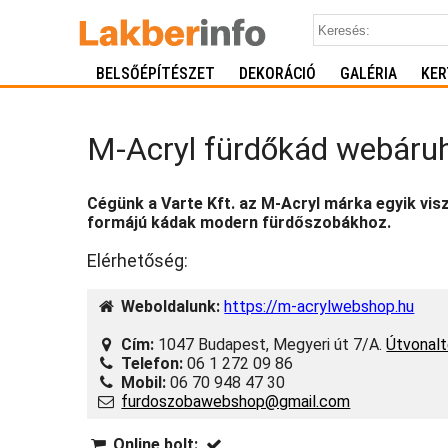
BELSŐÉPÍTÉSZET
DEKORÁCIÓ
GALÉRIA
KER
M-Acryl fürdőkád webáru
Cégünk a Varte Kft. az M-Acryl márka egyik vis
formájú kádak modern fürdőszobákhoz.
Elérhetőség:
Weboldalunk:
https://m-acrylwebshop.hu
Cím:
1047 Budapest, Megyeri út 7/A.
Útvonal
Telefon:
06 1 272 09 86
Mobil:
06 70 948 47 30
furdoszobawebshop@gmail.com
Online bolt: