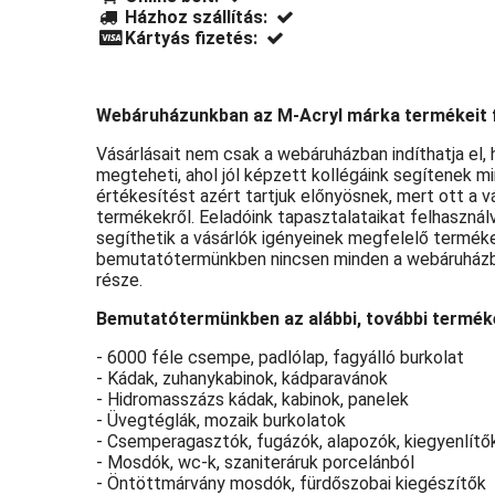
Házhoz szállítás:
Kártyás fizetés:
Webáruházunkban az M-Acryl márka termékeit 
Vásárlásait nem csak a webáruházban indíthatja e
megteheti, ahol jól képzett kollégáink segítenek
értékesítést azért tartjuk előnyösnek, mert ott a v
termékekről. Eeladóink tapasztalataikat felhaszná
segíthetik a vásárlók igényeinek megfelelő terméke
bemutatótermünkben nincsen minden a webáruházban
része.
Bemutatótermünkben az alábbi, további terméke
- 6000 féle csempe, padlólap, fagyálló burkolat
- Kádak, zuhanykabinok, kádparavánok
- Hidromasszázs kádak, kabinok, panelek
- Üvegtéglák, mozaik burkolatok
- Csemperagasztók, fugázók, alapozók, kiegyenlítő
- Mosdók, wc-k, szaniteráruk porcelánból
- Öntöttmárvány mosdók, fürdőszobai kiegészítők