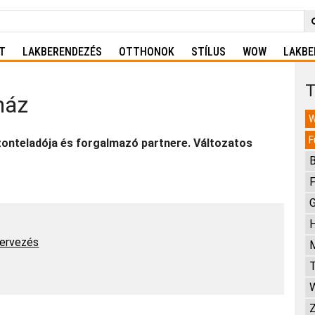
T
LAKBERENDEZÉS
OTTHONOK
STÍLUS
WOW
LAKBE
T
ház
W
F
zonteladója és forgalmazó partnere. Változatos
B
F
G
H
tervezés
T
Z