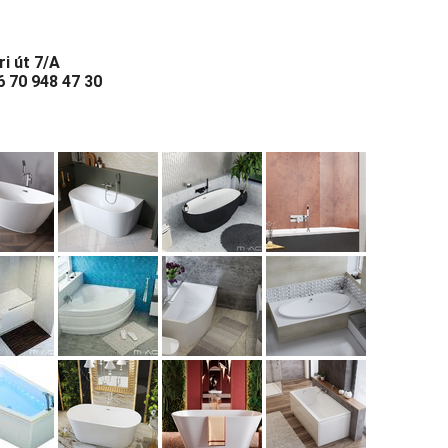
i út 7/A
6 70 948 47 30