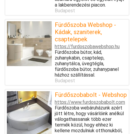
a lakberendezési piacon.
Budapest
Fürdőszoba Webshop -
Kádak, szaniterek,
csaptelepek
https://furdoszobawebshop.hu
Fürdőszoba bútor, kád,
zuhanykabin, csaptelep,
zuhanytálca, üvegtégla,
fürdőszoba bútor, zuhanypanel
házhoz szállítással.
Budapest
Fürdőszobabolt - Webshop
https://www.furdoszobabolt.com
Fürdőszoba webáruházunk azért
jött létre, hogy vásárlóink anélkül
válogathassanak több ezer
termék közül, hogy ehhez ki
kellene mozdulniuk otthonukból,