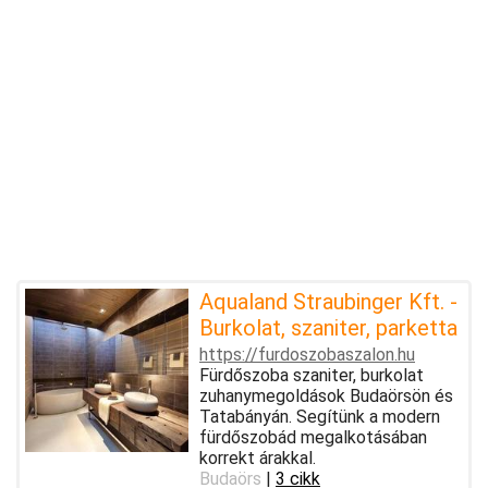
Aqualand Straubinger Kft. -
Burkolat, szaniter, parketta
https://furdoszobaszalon.hu
Fürdőszoba szaniter, burkolat
zuhanymegoldások Budaörsön és
Tatabányán. Segítünk a modern
fürdőszobád megalkotásában
korrekt árakkal.
Budaörs
|
3 cikk