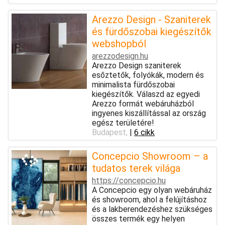
Arezzo Design - Szaniterek
és fürdőszobai kiegészítők
webshopból
arezzodesign.hu
Arezzo Design szaniterek
esőztetők, folyókák, modern és
minimalista fürdőszobai
kiegészítők. Válaszd az egyedi
Arezzo formát webáruházból
ingyenes kiszállítással az ország
egész területére!
Budapest,
|
6 cikk
Concepcio Showroom – a
tudatos terek világa
https://concepcio.hu
A Concepcio egy olyan webáruház
és showroom, ahol a felújításhoz
és a lakberendezéshez szükséges
összes termék egy helyen