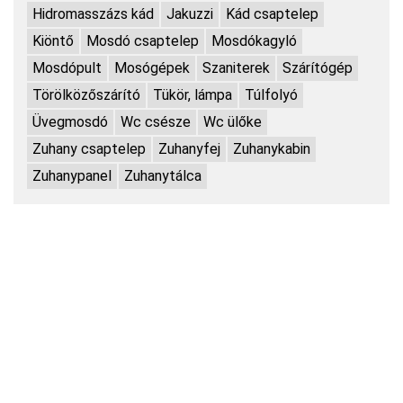
Hidromasszázs kád
Jakuzzi
Kád csaptelep
Kiöntő
Mosdó csaptelep
Mosdókagyló
Mosdópult
Mosógépek
Szaniterek
Szárítógép
Törölközőszárító
Tükör, lámpa
Túlfolyó
Üvegmosdó
Wc csésze
Wc ülőke
Zuhany csaptelep
Zuhanyfej
Zuhanykabin
Zuhanypanel
Zuhanytálca