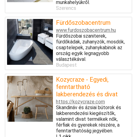
munkahelyükről.
Szerencs
Fürdőszobacentrum
www.furdoszobacentrum.hu
Fürdőszobai szaniterek,
fürdőkádak, zuhanyzók, mosdók,
csaptelepek, zuhanykabinok az
ország egyik legnagyobb
választékával.
Budapest
Kozycraze - Egyedi,
fenntartható
lakberendezés és divat
https://kozycraze.com
Skandináv és ázsiai bútorok és
lakberendezési kiegészítők,
valamint divat termékek nők,
férfiak és gyerekek részére, a
fenntarthatóság jegyében.
|
1 cikk