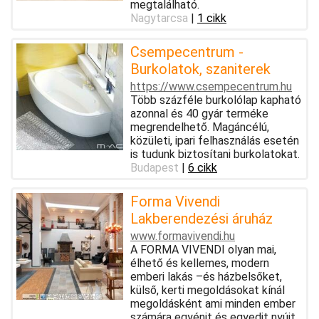
megtalálható.
Nagytarcsa
|
1 cikk
Csempecentrum -
Burkolatok, szaniterek
https://www.csempecentrum.hu
Több százféle burkolólap kapható
azonnal és 40 gyár terméke
megrendelhető. Magáncélú,
közületi, ipari felhasználás esetén
is tudunk biztosítani burkolatokat.
Budapest
|
6 cikk
Forma Vivendi
Lakberendezési áruház
www.formavivendi.hu
A FORMA VIVENDI olyan mai,
élhető és kellemes, modern
emberi lakás –és házbelsőket,
külső, kerti megoldásokat kínál
megoldásként ami minden ember
számára egyénit és egyedit nyújt