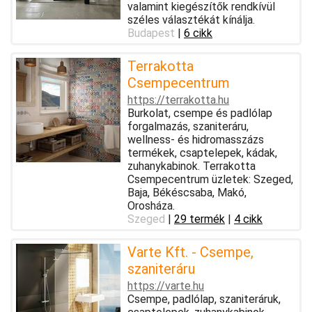
valamint kiegészítők rendkívül
széles választékát kínálja.
Budapest
|
6 cikk
Terrakotta
Csempecentrum
https://terrakotta.hu
Burkolat, csempe és padlólap
forgalmazás, szaniteráru,
wellness- és hidromasszázs
termékek, csaptelepek, kádak,
zuhanykabinok. Terrakotta
Csempecentrum üzletek: Szeged,
Baja, Békéscsaba, Makó,
Orosháza.
Szeged
|
29 termék
|
4 cikk
Varte Kft. - Csempe,
szaniteráru
https://varte.hu
Csempe, padlólap, szaniteráruk,