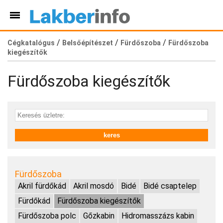
/
/
/
Cégkatalógus
Belsőépítészet
Fürdőszoba
Fürdőszoba
kiegészítők
Fürdőszoba kiegészítők
Fürdőszoba
Akril fürdőkád
Akril mosdó
Bidé
Bidé csaptelep
Fürdőkád
Fürdőszoba kiegészítők
Fürdőszoba polc
Gőzkabin
Hidromasszázs kabin