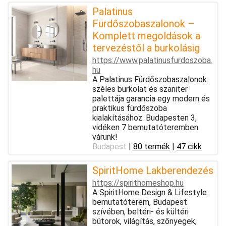
Palatinus
Fürdőszobaszalonok –
Komplett megoldások a
tervezéstől a burkolásig
https://www.palatinusfurdoszoba.
hu
A Palatinus Fürdőszobaszalonok
széles burkolat és szaniter
palettája garancia egy modern és
praktikus fürdőszoba
kialakításához. Budapesten 3,
vidéken 7 bemutatóteremben
várunk!
Budapest
|
80 termék
|
47 cikk
SpiritHome Lakberendezés
https://spirithomeshop.hu
A SpiritHome Design & Lifestyle
bemutatóterem, Budapest
szívében, beltéri- és kültéri
bútorok, világítás, szőnyegek,