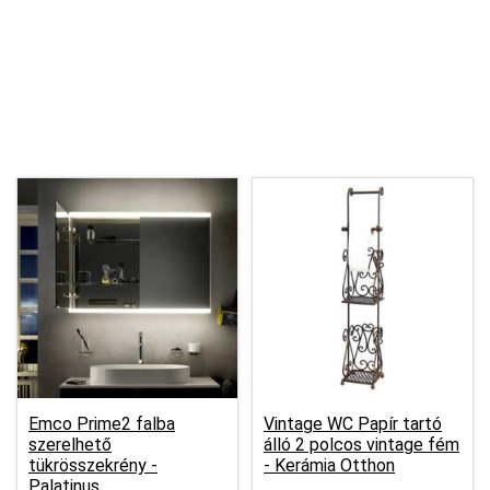
Emco Prime2 falba
Vintage WC Papír tartó
szerelhető
álló 2 polcos vintage fém
tükrösszekrény -
-
Kerámia Otthon
Palatinus