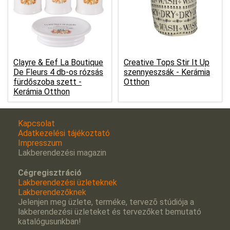
Clayre & Eef La Boutique
Creative Tops Stir It Up
De Fleurs 4 db-os rózsás
szennyeszsák -
Kerámia
fürdőszoba szett -
Otthon
Kerámia Otthon
Kapcsolat
Adatkezelési tájékoztató
Impresszum
Lakberendezési magazin
Cégregisztráció
Lakberendezési üzleteknek
Lakberendezőknek
Jelenjen meg üzlete, terméke, tervezõ stúdiója a
lakberendezési üzleteket és tervezőket bemutató
katalógusunkban!