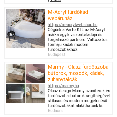
M-Acryl fürdőkád
webáruház
https://m-acrylwebshop.hu
Cégünk a Varte Kft. az M-Acryl
márka egyik viszonteladója és
forgalmazó partnere. Változatos
formájú kádak modern
fürdőszobákhoz.
Budapest
Marmy - Olasz fürdőszobai
bútorok, mosdók, kádak,
zuhanytálcák
https://marmy.hu
Olasz design Marmy szaniterek és
fürdőszobai bútorok segítségével
stílusos és modern megjelenésű
fürdőszobákat alakíthatunk ki.
Budaörs