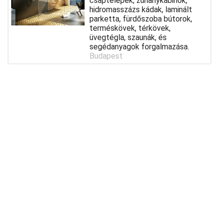
csaptelepek, zuhanykabinok,
hidromasszázs kádak, laminált
parketta, fürdőszoba bútorok,
terméskövek, térkövek,
üvegtégla, szaunák, és
segédanyagok forgalmazása.
Budapest