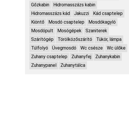
Gőzkabin
Hidromasszázs kabin
Hidromasszázs kád
Jakuzzi
Kád csaptelep
Kiöntő
Mosdó csaptelep
Mosdókagyló
Mosdópult
Mosógépek
Szaniterek
Szárítógép
Törölközőszárító
Tükör, lámpa
Túlfolyó
Üvegmosdó
Wc csésze
Wc ülőke
Zuhany csaptelep
Zuhanyfej
Zuhanykabin
Zuhanypanel
Zuhanytálca