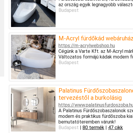
az ország egyik legnagyobb választ
Budapest
M-Acryl fürdőkád webáruhá
https://m-acrylwebshop.hu
Cégünk a Varte Kft. az M-Acryl már
Változatos formájú kádak modern f
Budapest
Palatinus Fürdőszobaszalo
tervezéstől a burkolásig
https://www.palatinusfurdoszoba.h
A Palatinus Fürdőszobaszalonok szél
modern és praktikus fürdőszoba kia
bemutatóteremben várunk!
Budapest
|
80 termék
|
47 cikk