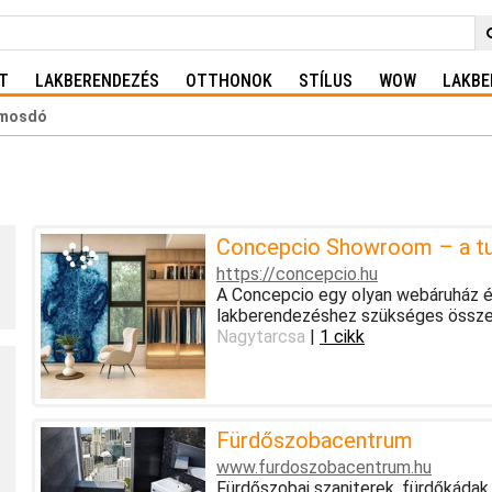
T
LAKBERENDEZÉS
OTTHONOK
STÍLUS
WOW
LAKBE
 mosdó
Concepcio Showroom – a tud
https://concepcio.hu
A Concepcio egy olyan webáruház és
lakberendezéshez szükséges össze
Nagytarcsa
|
1 cikk
Fürdőszobacentrum
www.furdoszobacentrum.hu
Fürdőszobai szaniterek, fürdőkádak