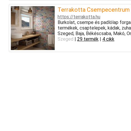
Terrakotta Csempecentrum
https://terrakotta.hu
Burkolat, csempe és padlólap forga
termékek, csaptelepek, kádak, zuh
Szeged, Baja, Békéscsaba, Makó, O
Szeged
|
29 termék
|
4 cikk