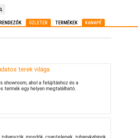
RENDEZŐK
ÜZLETEK
TERMÉKEK
KANAPÉ
atos terek világa
 showroom, ahol a felújításhoz és a
s termék egy helyen megtalálható.
, zuhanyzók, mosdók, csaptelepek, zuhanykabinok