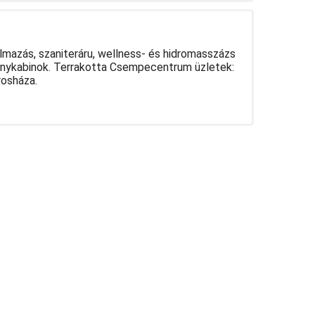
lmazás, szaniteráru, wellness- és hidromasszázs
anykabinok. Terrakotta Csempecentrum üzletek:
rosháza.