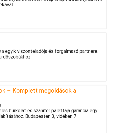
ékával.
z
ka egyik viszonteladója és forgalmazó partnere.
ürdőszobákhoz.
nok – Komplett megoldások a
u
es burkolat és szaniter palettája garancia egy
lakításához. Budapesten 3, vidéken 7