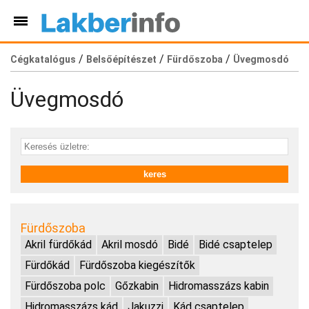
/
/
/
Cégkatalógus
Belsőépítészet
Fürdőszoba
Üvegmosdó
Üvegmosdó
Fürdőszoba
Akril fürdőkád
Akril mosdó
Bidé
Bidé csaptelep
Fürdőkád
Fürdőszoba kiegészítők
Fürdőszoba polc
Gőzkabin
Hidromasszázs kabin
Hidromasszázs kád
Jakuzzi
Kád csaptelep