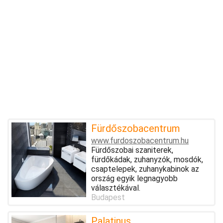
Fürdőszobacentrum
www.furdoszobacentrum.hu
Fürdőszobai szaniterek,
fürdőkádak, zuhanyzók, mosdók,
csaptelepek, zuhanykabinok az
ország egyik legnagyobb
választékával.
Budapest
Palatinus