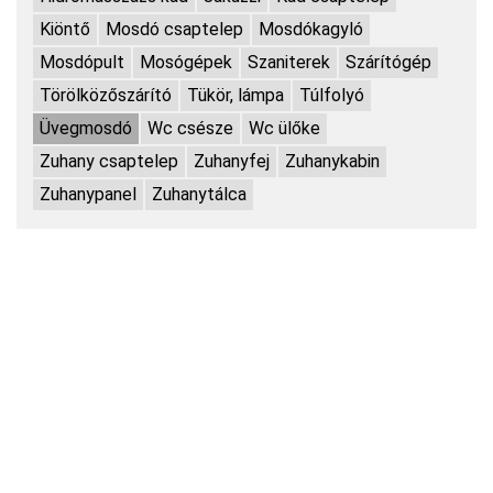
Kiöntő
Mosdó csaptelep
Mosdókagyló
Mosdópult
Mosógépek
Szaniterek
Szárítógép
Törölközőszárító
Tükör, lámpa
Túlfolyó
Üvegmosdó
Wc csésze
Wc ülőke
Zuhany csaptelep
Zuhanyfej
Zuhanykabin
Zuhanypanel
Zuhanytálca