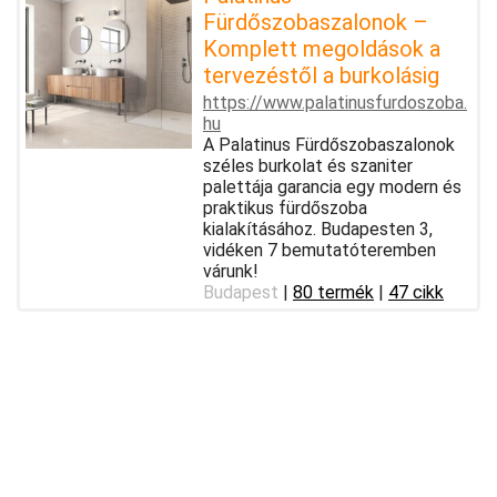
Fürdőszobaszalonok –
Komplett megoldások a
tervezéstől a burkolásig
https://www.palatinusfurdoszoba.
hu
A Palatinus Fürdőszobaszalonok
széles burkolat és szaniter
palettája garancia egy modern és
praktikus fürdőszoba
kialakításához. Budapesten 3,
vidéken 7 bemutatóteremben
várunk!
Budapest
|
80 termék
|
47 cikk