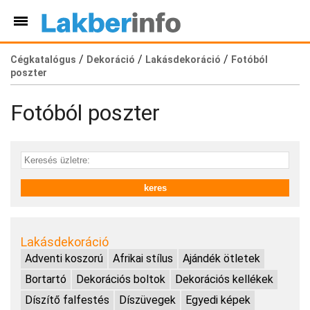
/
/
/
Cégkatalógus
Dekoráció
Lakásdekoráció
Fotóból
poszter
Fotóból poszter
Lakásdekoráció
Adventi koszorú
Afrikai stílus
Ajándék ötletek
Bortartó
Dekorációs boltok
Dekorációs kellékek
Díszítő falfestés
Díszüvegek
Egyedi képek