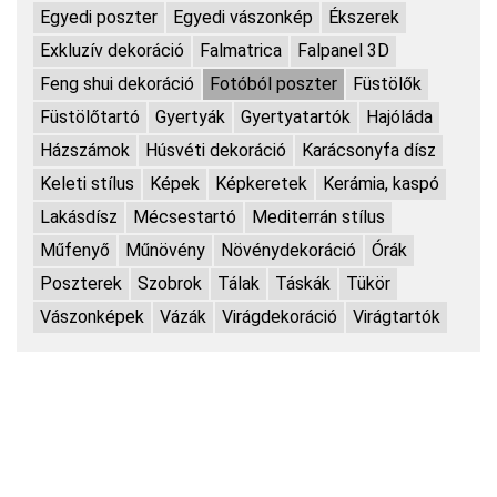
Egyedi poszter
Egyedi vászonkép
Ékszerek
Exkluzív dekoráció
Falmatrica
Falpanel 3D
Feng shui dekoráció
Fotóból poszter
Füstölők
Füstölőtartó
Gyertyák
Gyertyatartók
Hajóláda
Házszámok
Húsvéti dekoráció
Karácsonyfa dísz
Keleti stílus
Képek
Képkeretek
Kerámia, kaspó
Lakásdísz
Mécsestartó
Mediterrán stílus
Műfenyő
Műnövény
Növénydekoráció
Órák
Poszterek
Szobrok
Tálak
Táskák
Tükör
Vászonképek
Vázák
Virágdekoráció
Virágtartók