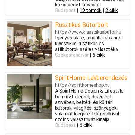
közösséget kovácsol.
Budapest
|
19 termék
|
2 cikk
Rusztikus Bútorbolt
https://www.klasszikusbutor.hu
Igényes olasz, amerikai és angol
klasszikus, rusztikus és
stílbútorok széles választéka.
Székesfehérvár
|
6 cikk
SpiritHome Lakberendezés
https://spirithomeshop.hu
A SpiritHome Design & Lifestyle
bemutatóterem, Budapest
szívében, beltéri- és kültéri
bútorok, világítás, szőnyegek,
valamint kiegészítők rendkívül
széles választékát kínálja.
Budapest
|
6 cikk