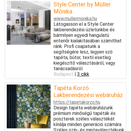
Style Center by Müller
Mónika
www.mullermonika.hu
Látogasson el a Style Center
lakberendezési üzletünkbe és
bármilyen egyedi hangulatú
enteriőr kialakításában számíthat
ránk. Profi csapatunk a
segítségére lesz, legyen szó
tapéta, bútor, textil esetleg
kiegészítő választásáról, vagy
tanácsadásról.
Budapest
|
3 cikk
Tapéta Korzó
Lakberendezési webáruház
https://tapetakorzo.hu
Design tapéta webáruházunk
prémium minőségű tapéták és
poszterek széles választékát
kínálja minden generáció számára.
Széles szín- és mintaválasztékunk