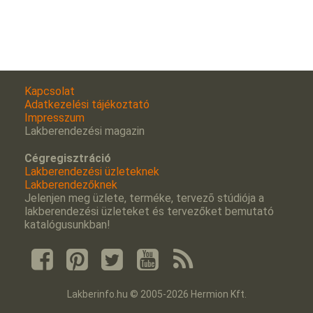
Kapcsolat
Adatkezelési tájékoztató
Impresszum
Lakberendezési magazin
Cégregisztráció
Lakberendezési üzleteknek
Lakberendezőknek
Jelenjen meg üzlete, terméke, tervezõ stúdiója a
lakberendezési üzleteket és tervezőket bemutató
katalógusunkban!
Lakberinfo.hu © 2005-2026 Hermion Kft.