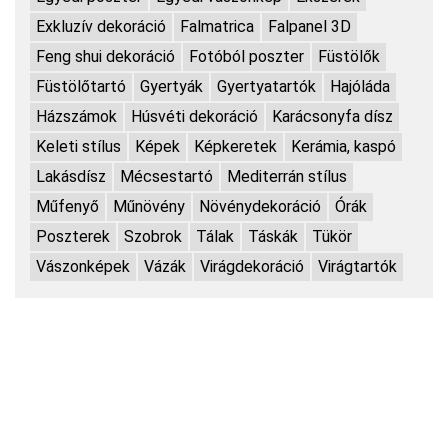
Exkluzív dekoráció
Falmatrica
Falpanel 3D
Feng shui dekoráció
Fotóból poszter
Füstölők
Füstölőtartó
Gyertyák
Gyertyatartók
Hajóláda
Házszámok
Húsvéti dekoráció
Karácsonyfa dísz
Keleti stílus
Képek
Képkeretek
Kerámia, kaspó
Lakásdísz
Mécsestartó
Mediterrán stílus
Műfenyő
Műnövény
Növénydekoráció
Órák
Poszterek
Szobrok
Tálak
Táskák
Tükör
Vászonképek
Vázák
Virágdekoráció
Virágtartók