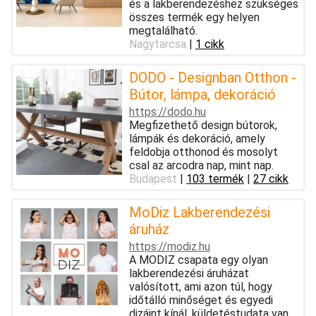
és a lakberendezéshez szükséges
összes termék egy helyen
megtalálható.
Nagytarcsa
|
1 cikk
DODO - Designban Otthon -
Bútor, lámpa, dekoráció
https://dodo.hu
Megfizethető design bútorok,
lámpák és dekoráció, amely
feldobja otthonod és mosolyt
csal az arcodra nap, mint nap.
Budapest
|
103 termék
|
27 cikk
MoDiz Lakberendezési
áruház
https://modiz.hu
A MODIZ csapata egy olyan
lakberendezési áruházat
valósított, ami azon túl, hogy
időtálló minőséget és egyedi
dizájnt kínál, küldetéstudata van,