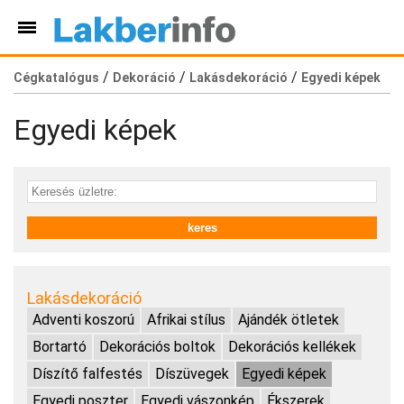
/
/
/
Cégkatalógus
Dekoráció
Lakásdekoráció
Egyedi képek
Egyedi képek
Lakásdekoráció
Adventi koszorú
Afrikai stílus
Ajándék ötletek
Bortartó
Dekorációs boltok
Dekorációs kellékek
Díszítő falfestés
Díszüvegek
Egyedi képek
Egyedi poszter
Egyedi vászonkép
Ékszerek