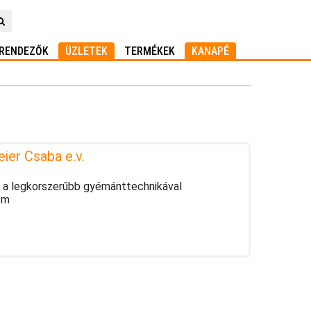
RENDEZŐK
ÜZLETEK
TERMÉKEK
KANAPÉ
ier Csaba e.v.
 a legkorszerűbb gyémánttechnikával
om