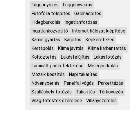
Függönyözés
Függönyvarrás
Fűtőfólia telepítés
Galériaépítés
Hidegburkolás
Ingatlanfotózás
Ingatlanközvetítő
Internet hálózat kiépítése
Karnis gyártás
Kárpitos
Képkeretezés
Kertápolás
Klíma javítás
Klíma karbantartás
Költöztetés
Lakásfelújítás
Lakásfotózás
Laminált padló fektetése
Melegburkolás
Mozaik készítés
Napi takarítás
Növénybérlés
Panelfal vágás
Parkettázás
Szálláshely fotózás
Takarítás
Térkövezés
Világítótestek szerelése
Villanyszerelés