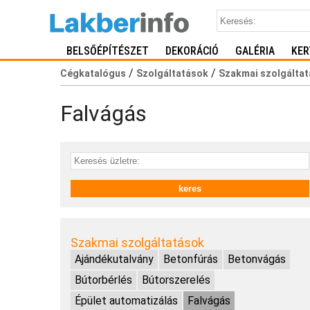
BELSŐÉPÍTÉSZET
DEKORÁCIÓ
GALÉRIA
KER
/
/
Cégkatalógus
Szolgáltatások
Szakmai szolgálta
Falvágás
Szakmai szolgáltatások
Ajándékutalvány
Betonfúrás
Betonvágás
Bútorbérlés
Bútorszerelés
Épület automatizálás
Falvágás