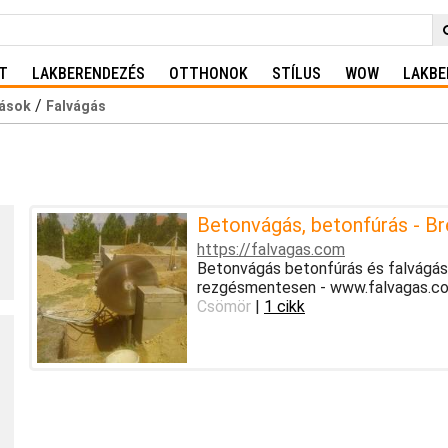
T
LAKBERENDEZÉS
OTTHONOK
STÍLUS
WOW
LAKBE
/
tások
Falvágás
Betonvágás, betonfúrás - Bre
https://falvagas.com
Betonvágás betonfúrás és falvágás
rezgésmentesen - www.falvagas.c
Csömör
|
1 cikk