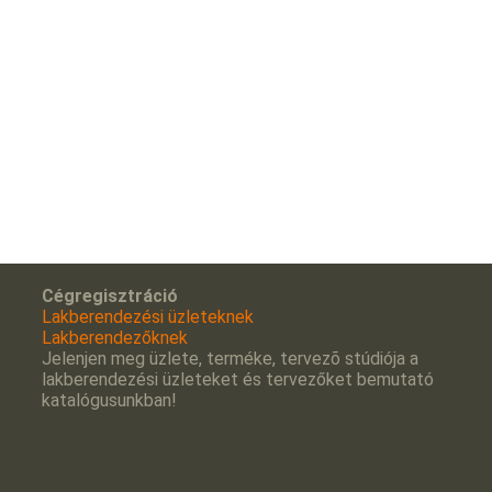
Cégregisztráció
Lakberendezési üzleteknek
Lakberendezőknek
Jelenjen meg üzlete, terméke, tervezõ stúdiója a
lakberendezési üzleteket és tervezőket bemutató
katalógusunkban!