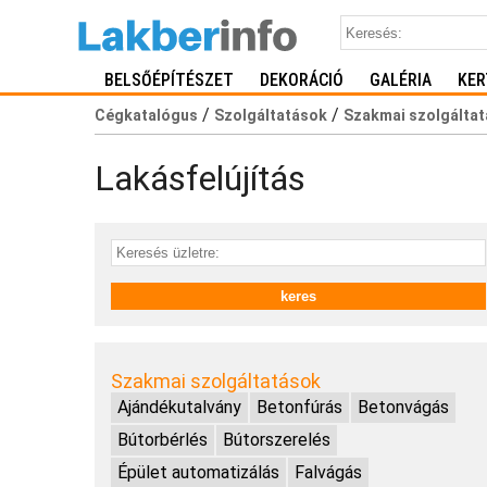
BELSŐÉPÍTÉSZET
DEKORÁCIÓ
GALÉRIA
KER
/
/
Cégkatalógus
Szolgáltatások
Szakmai szolgálta
Lakásfelújítás
Szakmai szolgáltatások
Ajándékutalvány
Betonfúrás
Betonvágás
Bútorbérlés
Bútorszerelés
Épület automatizálás
Falvágás