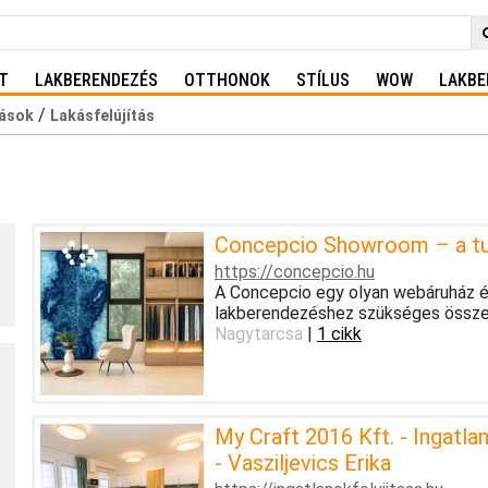
T
LAKBERENDEZÉS
OTTHONOK
STÍLUS
WOW
LAKBE
/
tások
Lakásfelújítás
Concepcio Showroom – a tud
https://concepcio.hu
A Concepcio egy olyan webáruház és
lakberendezéshez szükséges össze
Nagytarcsa
|
1 cikk
My Craft 2016 Kft. - Ingatla
- Vasziljevics Erika