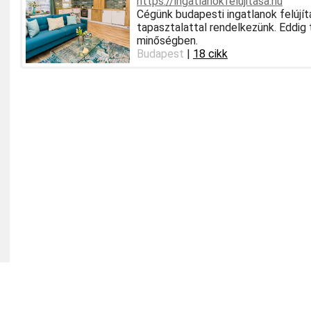
https://ingatlanokfelujitasa.hu
Cégünk budapesti ingatlanok felújít
tapasztalattal rendelkezünk. Eddig t
minőségben.
Budapest
|
18 cikk