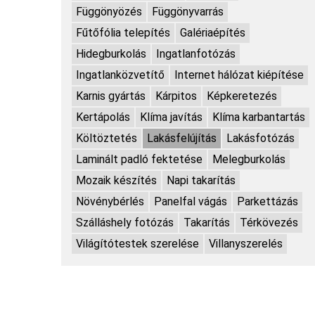
Függönyözés
Függönyvarrás
Fűtőfólia telepítés
Galériaépítés
Hidegburkolás
Ingatlanfotózás
Ingatlanközvetítő
Internet hálózat kiépítése
Karnis gyártás
Kárpitos
Képkeretezés
Kertápolás
Klíma javítás
Klíma karbantartás
Költöztetés
Lakásfelújítás
Lakásfotózás
Laminált padló fektetése
Melegburkolás
Mozaik készítés
Napi takarítás
Növénybérlés
Panelfal vágás
Parkettázás
Szálláshely fotózás
Takarítás
Térkövezés
Világítótestek szerelése
Villanyszerelés