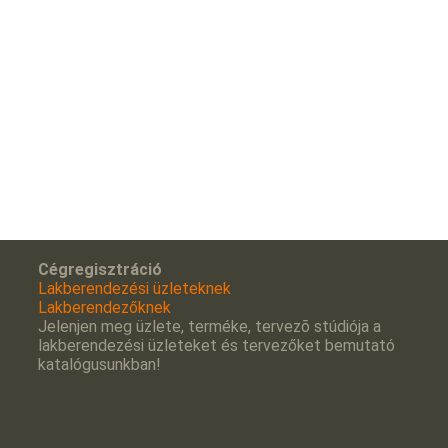
Cégregisztráció
Lakberendezési üzleteknek
Lakberendezőknek
Jelenjen meg üzlete, terméke, tervezõ stúdiója a
lakberendezési üzleteket és tervezőket bemutató
katalógusunkban!