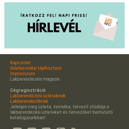
Kapcsolat
Adatkezelési tájékoztató
Impresszum
Lakberendezési magazin
Cégregisztráció
Lakberendezési üzleteknek
Lakberendezőknek
Jelenjen meg üzlete, terméke, tervezõ stúdiója a
lakberendezési üzleteket és tervezőket bemutató
katalógusunkban!