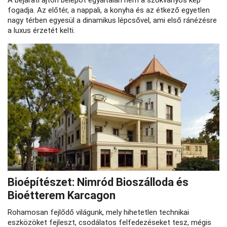
A bejárati ajtón belépőt egyáltalán nem a szokványos kép
fogadja. Az előtér, a nappali, a konyha és az étkező egyetlen
nagy térben egyesül a dinamikus lépcsővel, ami első ránézésre
a luxus érzetét kelti.
Bioépítészet: Nimród Bioszálloda és
Bioétterem Karcagon
Rohamosan fejlődő világunk, mely hihetetlen technikai
eszközöket fejleszt, csodálatos felfedezéseket tesz, mégis