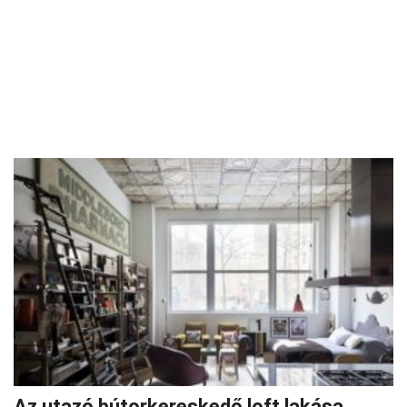
Az utazó bútorkereskedő loft lakása