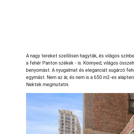
A nagy tereket szellősen hagyták, és világos színb
a fehér Panton székek - is. Könnyed, világos össze
benyomást. A nyugalmat és eleganciát sugárzó fehér
egymást. Nem az ár, és nem is a 650 m2-es alapte
Nektek megmutatni.