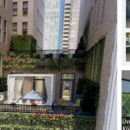
Üv
Kö