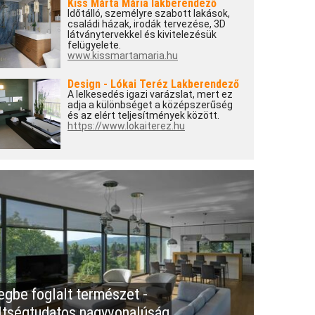
Kiss Márta Mária lakberendező
Időtálló, személyre szabott lakások,
családi házak, irodák tervezése, 3D
látványtervekkel és kivitelezésük
felügyelete.
www.kissmartamaria.hu
Design - Lókai Teréz Lakberendező
A lelkesedés igazi varázslat, mert ez
adja a különbséget a középszerűség
és az elért teljesítmények között.
https://www.lokaiterez.hu
egbe foglalt természet -
ltségtudatos nagyvonalúság