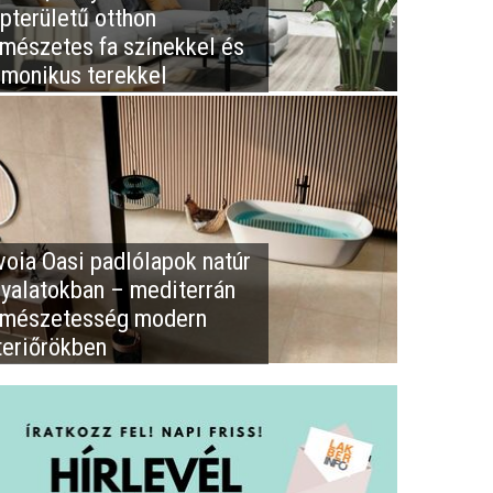
apterületű otthon
rmészetes fa színekkel és
rmonikus terekkel
voia Oasi padlólapok natúr
nyalatokban – mediterrán
rmészetesség modern
teriőrökben