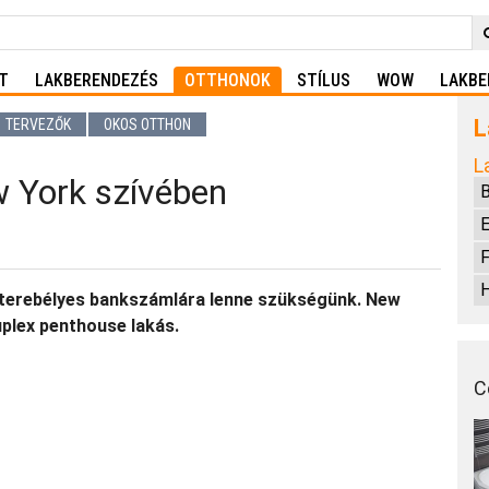
T
LAKBERENDEZÉS
OTTHONOK
STÍLUS
WOW
LAKBE
L
TERVEZŐK
OKOS OTTHON
L
 York szívében
E
F
H
 terebélyes bankszámlára lenne szükségünk. New
uplex penthouse lakás.
C