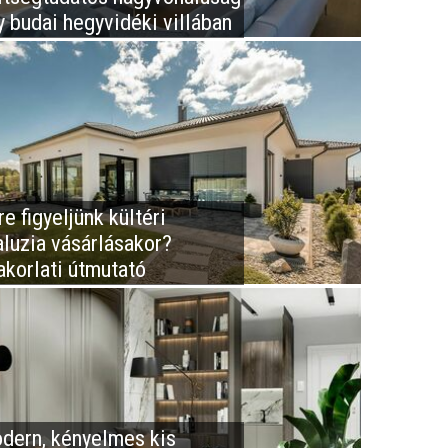
y budai hegyvidéki villában
e figyeljünk kültéri
aluzia vásárlásakor?
akorlati útmutató
dern, kényelmes kis