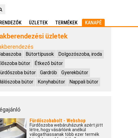
RENDEZŐK
ÜZLETEK
TERMÉKEK
KANAPÉ
akberendezési üzletek
akberendezés
Babaszoba
Bútortípusok
Dolgozószoba, iroda
lőszoba bútor
Étkező bútor
ürdőszoba bútor
Gardrób
Gyerekbútor
álószoba bútor
Konyhabútor
Nappali bútor
égajánló
Fürdőszobabolt - Webshop
Fürdőszoba webáruházunk azért jött
létre, hogy vásárlóink anélkül
válogathassanak több ezer termék