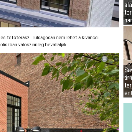
al
te
ha
 és tetőterasz. Túlságosan nem lehet a kíváncsi
oliszban valószínűleg bevállalják.
Sa
ár
te
en