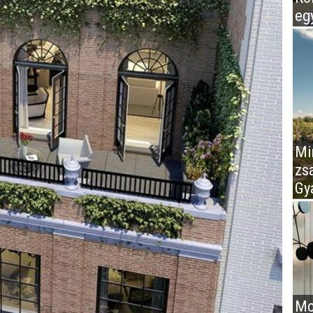
eg
Mir
zs
Gy
Mo