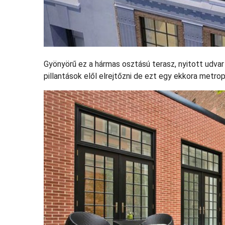
Gyönyörű ez a hármas osztású terasz, nyitott udvar
pillantások elől elrejtőzni de ezt egy ekkora metrop