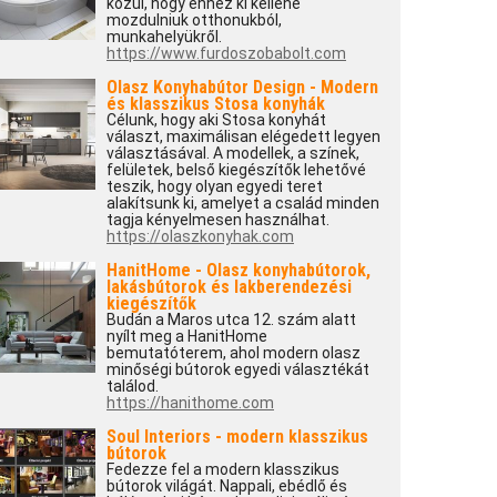
közül, hogy ehhez ki kellene
mozdulniuk otthonukból,
munkahelyükről.
https://www.furdoszobabolt.com
Olasz Konyhabútor Design - Modern
és klasszikus Stosa konyhák
Célunk, hogy aki Stosa konyhát
választ, maximálisan elégedett legyen
választásával. A modellek, a színek,
felületek, belső kiegészítők lehetővé
teszik, hogy olyan egyedi teret
alakítsunk ki, amelyet a család minden
tagja kényelmesen használhat.
https://olaszkonyhak.com
HanitHome - Olasz konyhabútorok,
lakásbútorok és lakberendezési
kiegészítők
Budán a Maros utca 12. szám alatt
nyílt meg a HanitHome
bemutatóterem, ahol modern olasz
minőségi bútorok egyedi választékát
találod.
https://hanithome.com
Soul Interiors - modern klasszikus
bútorok
Fedezze fel a modern klasszikus
bútorok világát. Nappali, ebédlő és