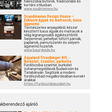
hálószobai bútorok, tradicionális és
kortárs stílusban.
www.soulinteriors.hu
Scandinavian Design House –
Exkluzív ágyak és matracok, luxus
ágynemű
Természetes anyagokból, kézzel
készített luxus ágyak és matracok a
világ legrangosabb ágykészítőitől.
Selyemmel, pehellyel töltött párnák,
paplanok, pamutszatén és selyem
ágynemű huzatok.
www.luxurybeds.hu
Aqualand Straubinger Kft. -
Burkolat, szaniter, parketta
Fürdőszoba szaniter, burkolat
zuhanymegoldások Budaörsön és
Tatabányán. Segítünk a modern
fürdőszobád megalkotásában korrekt
árakkal.
https://furdoszobaszalon.hu
akberendező ajánló