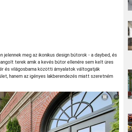
en jelennek meg az ikonikus design bútorok - a daybed, és
hangolt terek amik a kevés bútor ellenére sem kelt üres
 és világosbarna közötti árnyalatok váltogatják
rület, hanem az igényes lakberendezés miatt szeretném