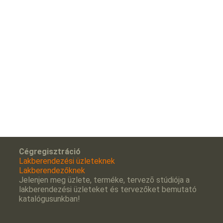
Cégregisztráció
Lakberendezési üzleteknek
Lakberendezőknek
Jelenjen meg üzlete, terméke, tervezõ stúdiója a
lakberendezési üzleteket és tervezőket bemutató
katalógusunkban!