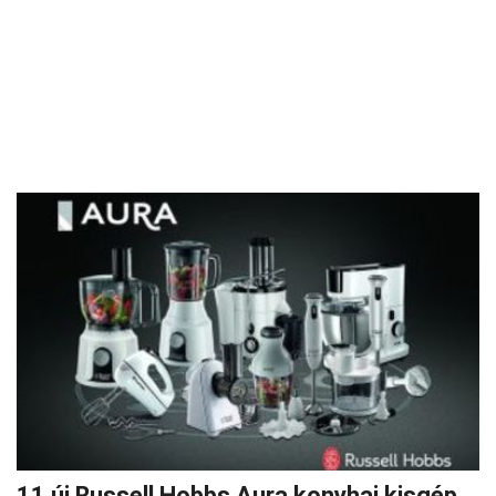
11 új Russell Hobbs Aura konyhai kisgép