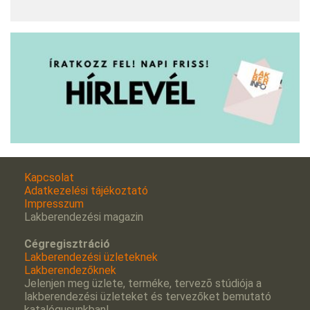
Kapcsolat
Adatkezelési tájékoztató
Impresszum
Lakberendezési magazin
Cégregisztráció
Lakberendezési üzleteknek
Lakberendezőknek
Jelenjen meg üzlete, terméke, tervezõ stúdiója a
lakberendezési üzleteket és tervezőket bemutató
katalógusunkban!