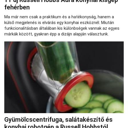
fehérben
Ma már nem csak a praktikum és a hatékonyság, hanem a
külső megjelenés is elvárás egy konyhai eszköznél. Miután
funkcionalitásban általában kis különbségek vannak az egyes
márkák között, gyakran épp a dizájn alapján választunk.
Gyümölcscentrifuga, salátakészítő és
konyhai robotgép a Russell Hobbstól