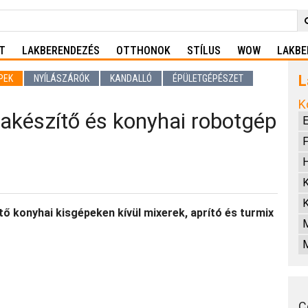
T
LAKBERENDEZÉS
OTTHONOK
STÍLUS
WOW
LAKBE
L
PEK
NYÍLÁSZÁRÓK
KANDALLÓ
ÉPÜLETGÉPÉSZET
K
akészítő és konyhai robotgép
E
H
K
K
ő konyhai kisgépeken kívül mixerek, aprító és turmix
M
C