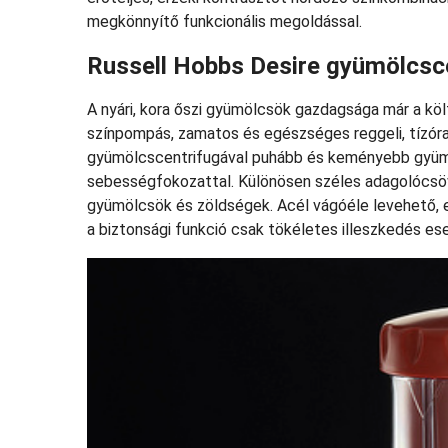
megkönnyítő funkcionális megoldással.
Russell Hobbs Desire gyümölcsc
A nyári, kora őszi gyümölcsök gazdagsága már a költ
színpompás, zamatos és egészséges reggeli, tízóra
gyümölcscentrifugával puhább és keményebb gyümöl
sebességfokozattal. Különösen széles adagolócsöv
gyümölcsök és zöldségek. Acél vágóéle levehető, e
a biztonsági funkció csak tökéletes illeszkedés ese