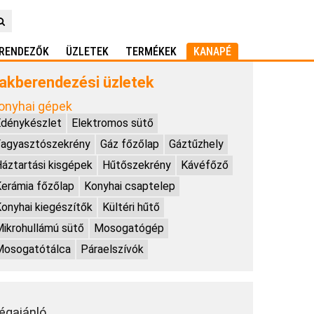
RENDEZŐK
ÜZLETEK
TERMÉKEK
KANAPÉ
akberendezési üzletek
onyhai gépek
dénykészlet
Elektromos sütő
Fagyasztószekrény
Gáz főzőlap
Gáztűzhely
áztartási kisgépek
Hűtőszekrény
Kávéfőző
erámia főzőlap
Konyhai csaptelep
onyhai kiegészítők
Kültéri hűtő
ikrohullámú sütő
Mosogatógép
Mosogatótálca
Páraelszívók
égajánló