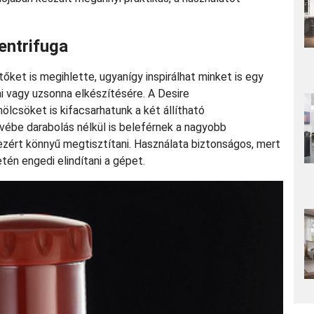
entrifuga
őket is megihlette, ugyanígy inspirálhat minket is egy
i vagy uzsonna elkészítésére. A Desire
csöket is kifacsarhatunk a két állítható
ébe darabolás nélkül is beleférnek a nagyobb
zért könnyű megtisztítani. Használata biztonságos, mert
tén engedi elindítani a gépet.