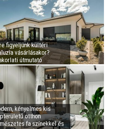
e figyeljünk kültéri
aluzia vásárlásakor?
akorlati útmutató
dern, kényelmes kis
apterületű otthon
rmészetes fa színekkel és