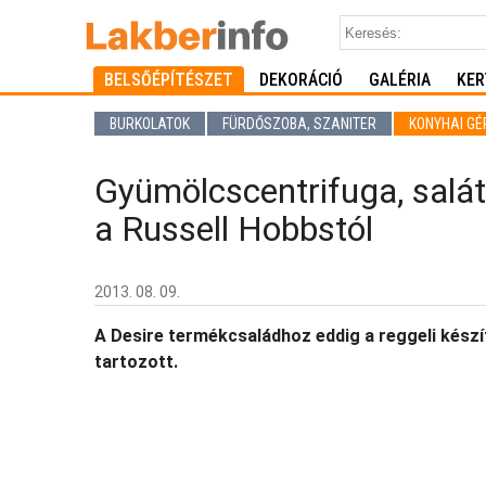
BELSŐÉPÍTÉSZET
DEKORÁCIÓ
GALÉRIA
KER
BURKOLATOK
FÜRDŐSZOBA, SZANITER
KONYHAI GÉ
Gyümölcscentrifuga, salát
a Russell Hobbstól
2013. 08. 09.
A Desire termékcsaládhoz eddig a reggeli készít
tartozott.