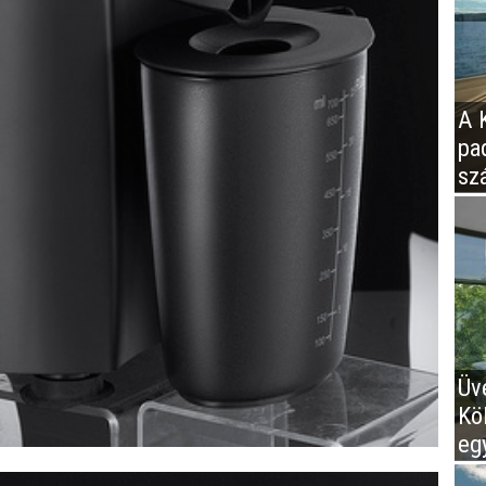
A K
pa
sz
Üv
Kö
eg