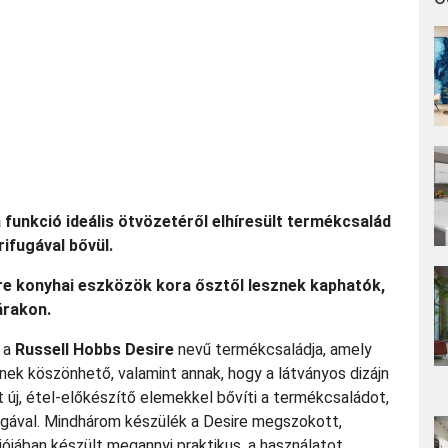
 funkció ideális ötvözetéről elhíresült termékcsalád
ifugával bővül.
ire konyhai eszközök kora ősztől lesznek kaphatók,
árakon.
k a
Russell Hobbs Desire
nevű termékcsaládja, amely
nek köszönhető, valamint annak, hogy a látványos dizájn
 új, étel-előkészítő elemekkel bővíti a termékcsaládot,
ugával. Mindhárom készülék a Desire megszokott,
iójában készült megannyi praktikus, a használatot