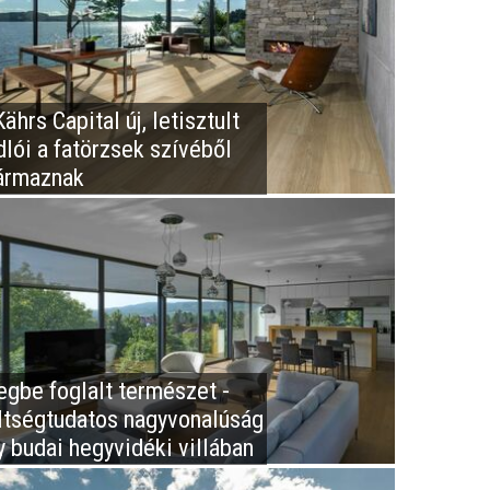
ährs Capital új, letisztult
dlói a fatörzsek szívéből
ármaznak
egbe foglalt természet -
ltségtudatos nagyvonalúság
y budai hegyvidéki villában