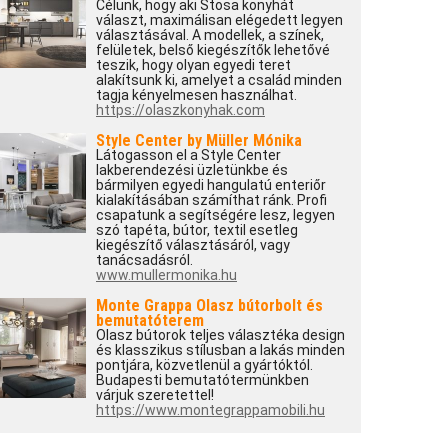
Célunk, hogy aki Stosa konyhát
választ, maximálisan elégedett legyen
választásával. A modellek, a színek,
felületek, belső kiegészítők lehetővé
teszik, hogy olyan egyedi teret
alakítsunk ki, amelyet a család minden
tagja kényelmesen használhat.
https://olaszkonyhak.com
Style Center by Müller Mónika
Látogasson el a Style Center
lakberendezési üzletünkbe és
bármilyen egyedi hangulatú enteriőr
kialakításában számíthat ránk. Profi
csapatunk a segítségére lesz, legyen
szó tapéta, bútor, textil esetleg
kiegészítő választásáról, vagy
tanácsadásról.
www.mullermonika.hu
Monte Grappa Olasz bútorbolt és
bemutatóterem
Olasz bútorok teljes választéka design
és klasszikus stílusban a lakás minden
pontjára, közvetlenül a gyártóktól.
Budapesti bemutatótermünkben
várjuk szeretettel!
https://www.montegrappamobili.hu