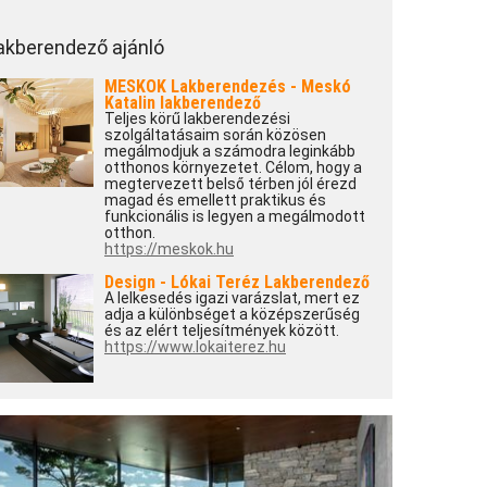
akberendező ajánló
MESKOK Lakberendezés - Meskó
Katalin lakberendező
Teljes körű lakberendezési
szolgáltatásaim során közösen
megálmodjuk a számodra leginkább
otthonos környezetet. Célom, hogy a
megtervezett belső térben jól érezd
magad és emellett praktikus és
funkcionális is legyen a megálmodott
otthon.
https://meskok.hu
Design - Lókai Teréz Lakberendező
A lelkesedés igazi varázslat, mert ez
adja a különbséget a középszerűség
és az elért teljesítmények között.
https://www.lokaiterez.hu