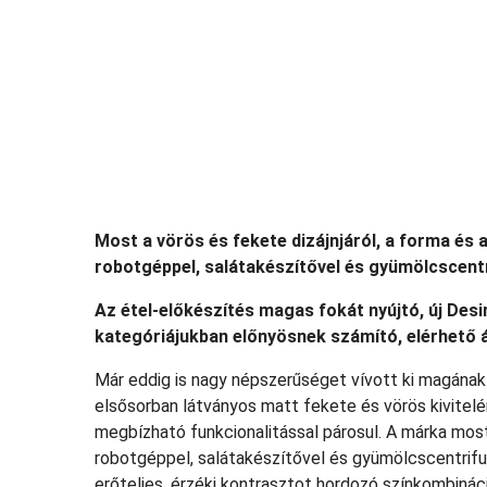
Most a vörös és fekete dizájnjáról, a forma és a
robotgéppel, salátakészítővel és gyümölcscentr
Az étel-előkészítés magas fokát nyújtó, új Des
kategóriájukban előnyösnek számító, elérhető 
Már eddig is nagy népszerűséget vívott ki magána
elsősorban látványos matt fekete és vörös kivitelé
megbízható funkcionalitással párosul. A márka most
robotgéppel, salátakészítővel és gyümölcscentrif
erőteljes, érzéki kontrasztot hordozó színkombinác