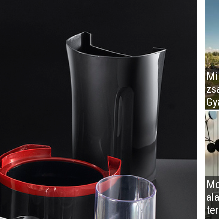
Mir
zs
Gy
Mo
al
te