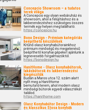
Concepcio Showroom – a tudatos
terek világa
A Concepcio egy olyan webáruház és
showroom, ahol a felújításhoz és a
lakberendezéshez szükséges összes
termék egy helyen megtalálható.
https://concepcio.hu
Bono Design - Prémium kategóriás
beépíthető készülékek
Kitűnő olasz konyhabútorainkhoz
prémium minőségű és megjelenésű
beépíthető konyhai gépeket ajánlunk a
legnevesebb forgalmazóktól.
https://bonodesign.hu
HanitHome - Olasz konyhabútorok,
lakásbútorok és lakberendezési
kiegészítők
Budán a Maros utca 12. szám alatt
nyílt meg a HanitHome
bemutatóterem, ahol modern olasz
minőségi bútorok egyedi választékát
találod.
https://hanithome.com
Olasz Konyhabútor Design - Modern
és klasszikus Stosa konyhák