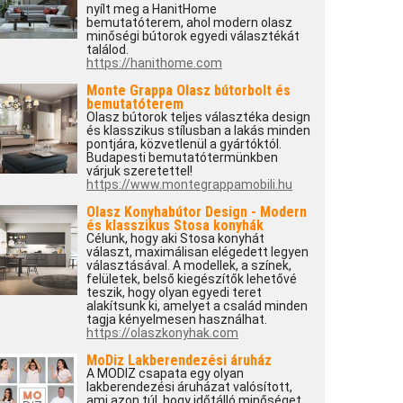
nyílt meg a HanitHome
bemutatóterem, ahol modern olasz
minőségi bútorok egyedi választékát
találod.
https://hanithome.com
Monte Grappa Olasz bútorbolt és
bemutatóterem
Olasz bútorok teljes választéka design
és klasszikus stílusban a lakás minden
pontjára, közvetlenül a gyártóktól.
Budapesti bemutatótermünkben
várjuk szeretettel!
https://www.montegrappamobili.hu
Olasz Konyhabútor Design - Modern
és klasszikus Stosa konyhák
Célunk, hogy aki Stosa konyhát
választ, maximálisan elégedett legyen
választásával. A modellek, a színek,
felületek, belső kiegészítők lehetővé
teszik, hogy olyan egyedi teret
alakítsunk ki, amelyet a család minden
tagja kényelmesen használhat.
https://olaszkonyhak.com
MoDiz Lakberendezési áruház
A MODIZ csapata egy olyan
lakberendezési áruházat valósított,
ami azon túl, hogy időtálló minőséget