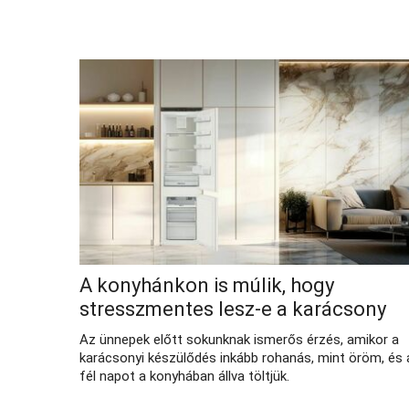
A konyhánkon is múlik, hogy
stresszmentes lesz-e a karácsony
Az ünnepek előtt sokunknak ismerős érzés, amikor a
karácsonyi készülődés inkább rohanás, mint öröm, és 
fél napot a konyhában állva töltjük.