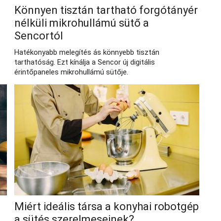
Könnyen tisztán tartható forgótányér
nélküli mikrohullámú sütő a
Sencortól
Hatékonyabb melegítés ás könnyebb tisztán
tarthatóság. Ezt kínálja a Sencor új digitális
érintőpaneles mikrohullámú sütője.
Miért ideális társa a konyhai robotgép
a sütés szerelmeseinek?