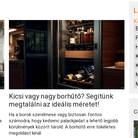
L
K
E
H
K
K
M
Kicsi vagy nagy borhűtő? Segítünk
megtalálni az ideális méretet!
C
Ha a borok szerelmese vagy, biztosan fontos
a
számodra, hogy kedvenc palackjaidat a lehető legjobb
körülmények között tárold. A borhűtő erre tökéletes
megoldást kínál.