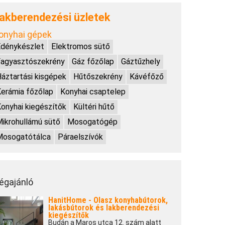
akberendezési üzletek
onyhai gépek
dénykészlet
Elektromos sütő
Fagyasztószekrény
Gáz főzőlap
Gáztűzhely
áztartási kisgépek
Hűtőszekrény
Kávéfőző
erámia főzőlap
Konyhai csaptelep
onyhai kiegészítők
Kültéri hűtő
ikrohullámú sütő
Mosogatógép
Mosogatótálca
Páraelszívók
égajánló
HanitHome - Olasz konyhabútorok,
lakásbútorok és lakberendezési
kiegészítők
Budán a Maros utca 12. szám alatt