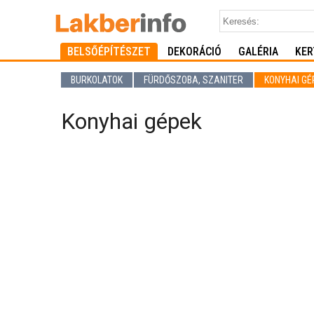
BELSŐÉPÍTÉSZET
DEKORÁCIÓ
GALÉRIA
KER
BURKOLATOK
FÜRDŐSZOBA, SZANITER
KONYHAI GÉ
Konyhai gépek