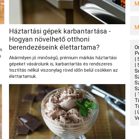
M
M
Háztartási gépek karbantartása -
Hogyan növelhető otthoni
berendezéseink élettartama?
O
en
P
s
Akármilyen jó minőségű, prémium márkás háztartási
|
gépeket vásárolunk is, karbantartás és rendszeres
|
tisztítás nélkül viszonylag rövid időn belül csökken az
S
élettartamuk.
S
S
S
|
T
T
|
V