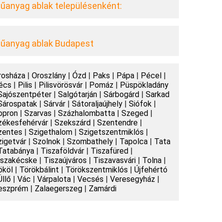
űanyag ablak településenként:
űanyag ablak Budapest
rosháza
|
Oroszlány
|
Ózd
|
Paks
|
Pápa
|
Pécel
|
écs
|
Pilis
|
Pilisvörösvár
|
Pomáz
|
Püspökladány
Sajószentpéter
|
Salgótarján
|
Sárbogárd
|
Sarkad
Sárospatak
|
Sárvár
|
Sátoraljaújhely
|
Siófok
|
opron
|
Szarvas
|
Százhalombatta
|
Szeged
|
zékesfehérvár
|
Szekszárd
|
Szentendre
|
zentes
|
Szigethalom
|
Szigetszentmiklós
|
zigetvár
|
Szolnok
|
Szombathely
|
Tapolca
|
Tata
Tatabánya
|
Tiszaföldvár
|
Tiszafüred
|
iszakécske
|
Tiszaújváros
|
Tiszavasvári
|
Tolna
|
ököl
|
Törökbálint
|
Törökszentmiklós
|
Újfehértó
Üllő
|
Vác
|
Várpalota
|
Vecsés
|
Veresegyház
|
eszprém
|
Zalaegerszeg
|
Zamárdi