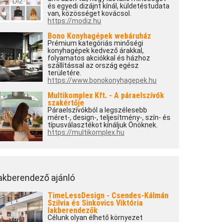
és egyedi dizájnt kínál, küldetéstudata
van, közösséget kovácsol.
https://modiz.hu
Bono Konyhagépek webáruház
Prémium kategóriás minőségi
konyhagépek kedvező árakkal,
folyamatos akciókkal és házhoz
szállítással az ország egész
területére.
https://www.bonokonyhagepek.hu
Multikomplex Kft. - A páraelszívók
szakértője
Páraelszívókból a legszélesebb
méret-, design-, teljesítmény-, szín- és
típusválasztékot kínáljuk Önöknek.
https://multikomplex.hu
akberendező ajánló
TimeLessDesign - Csendes-Kálmán
Szilvia és Sinkovics Viktória
lakberendezők
Célunk olyan élhető környezet