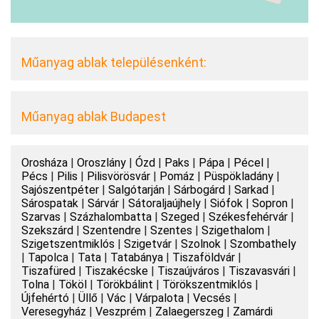
Műanyag ablak településenként:
Műanyag ablak Budapest
Orosháza
|
Oroszlány
|
Ózd
|
Paks
|
Pápa
|
Pécel
|
Pécs
|
Pilis
|
Pilisvörösvár
|
Pomáz
|
Püspökladány
|
Sajószentpéter
|
Salgótarján
|
Sárbogárd
|
Sarkad
|
Sárospatak
|
Sárvár
|
Sátoraljaújhely
|
Siófok
|
Sopron
|
Szarvas
|
Százhalombatta
|
Szeged
|
Székesfehérvár
|
Szekszárd
|
Szentendre
|
Szentes
|
Szigethalom
|
Szigetszentmiklós
|
Szigetvár
|
Szolnok
|
Szombathely
|
Tapolca
|
Tata
|
Tatabánya
|
Tiszaföldvár
|
Tiszafüred
|
Tiszakécske
|
Tiszaújváros
|
Tiszavasvári
|
Tolna
|
Tököl
|
Törökbálint
|
Törökszentmiklós
|
Újfehértó
|
Üllő
|
Vác
|
Várpalota
|
Vecsés
|
Veresegyház
|
Veszprém
|
Zalaegerszeg
|
Zamárdi