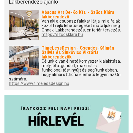
Lakberendező ajánló
Abacus Art De-Ko Kft. - Szűcs Klára
lakberendező
Van aki a csupasz falakat látja, mi a falak
között rejlő lehetőségeket mutatjuk meg
Önnek. Lakberendezés, enteriőr tervezés.
https://szucsklara.hu
TimeLessDesign - Csendes-Kálmán
Szilvia és Sinkovics Viktória
lakberendezők
Célunk olyan élhető környezet kialakítása,
mely jól átgondolt, maximális
funkcionalitást nyújt és segítünk abban,
hogy álmai otthona elérhető legyen az Ön
számára.
https://www.timelessdesign.hu