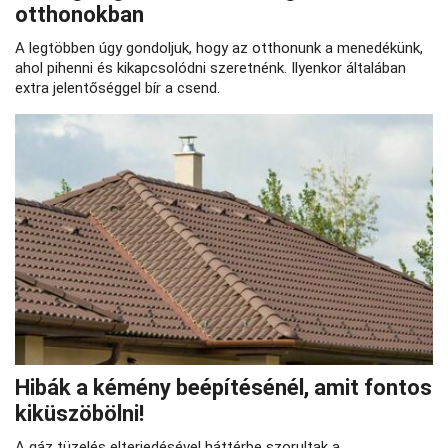
otthonokban
A legtöbben úgy gondoljuk, hogy az otthonunk a menedékünk,
ahol pihenni és kikapcsolódni szeretnénk. Ilyenkor általában
extra jelentőséggel bír a csend.
Hibák a kémény beépítésénél, amit fontos
kiküszöbölni!
A gáz tüzelés elterjedésével háttérbe szorultak a