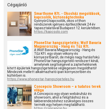
Cégajánló
Smarthome Kft. - Okosház megoldások,
kapcsolók, biztonságtechnika
Gyönyörű kapcsolók, okos otthon
rendszerek igényes építkezőknek 24 év
tapasztalatával Budapest 12. kerületében.
https://kapcsolo.com
PhoneStar hangszigetelés: Wolf Bavaria
Magyarország - Hang és Tűz Kft.
A Wolf Bavaria Magyarország - Hang és
Tűz Kft. egy olyan vékony és
környezetbarát, de mégis nagy hatásfokú
PhoneStar hangszigetelő rendszert kínál,
amelynek segítségével a zajterhelésnek
kitett épületek hangszigetelése véglegesen megoldható!
Mindezek mellett alkalmazható ipari környezetben és
kültérben is.
https://www.phonestar-hangszigeteles.hu
Concepcio Showroom – a tudatos terek
világa
A Concepcio egy olyan webáruház és
showroom, ahol a felújításhoz és a
lakberendezéshez szükséges összes
termék egy helyen megtalálható.
https://concepcio.hu