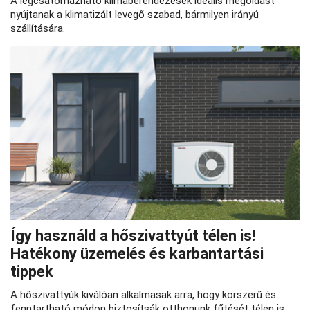
A légcsatornázható klímaberendezések ideális megoldást
nyújtanak a klimatizált levegő szabad, bármilyen irányú
szállítására.
Így használd a hőszivattyút télen is!
Hatékony üzemelés és karbantartási
tippek
A hőszivattyúk kiválóan alkalmasak arra, hogy korszerű és
fenntartható módon biztosítsák otthonunk fűtését télen is.