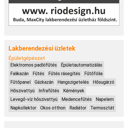
Lakberendezési üzletek
Épületgépészet
Elektromos padlófűtés
Épületautomatizálás
Falikazán
Fűtés
Fűtés rásegítés
Fűtőfólia
Fűtőpanel
Gázkazán
Hangszigetelés
Hősugárzó
Hőszivattyú
Infrafűtés
Kémények
Levegő-víz hőszivattyú
Medencefűtés
Napelem
Napkollektor
Okos otthon
Radiátor
Termosztát