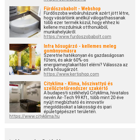
Fürdőszobabolt - Webshop
Fürdőszoba webáruházunk azért jött létre,
hogy vásárlóink anélkül válogathassanak
több ezer termék közül, hogy ehhez ki
kellene mozdulniuk otthonukból,
munkahelyükről.
https://www.furdoszobabolt.com
Infra hősugárzó - kellemes meleg
gombnyomásra
Szeretne hatékonyan és gazdaságosan
fűteni, és akár 60%-os
energiamegtakarítást elérni? Válassza az
infra hősugárzót.
https://www.kertishop.com
Cityklíma - Klíma, hőszivattyú és
szellőztetőrendszer szakértő
A budapesti székhelyű Cityklíma, hivatalos
nevén Air-Tech 99 Kft., több mint 20 éve
nyújt megbízható és innovatív
megoldásokat a lakossági és ipari
épületgépészet területén.
https://www.cityklima.hu