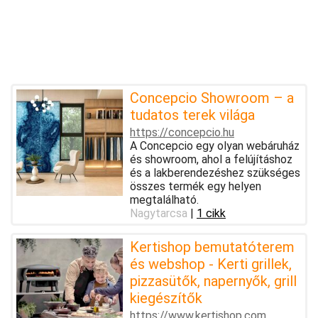
Concepcio Showroom – a
tudatos terek világa
https://concepcio.hu
A Concepcio egy olyan webáruház
és showroom, ahol a felújításhoz
és a lakberendezéshez szükséges
összes termék egy helyen
megtalálható.
Nagytarcsa
|
1 cikk
Kertishop bemutatóterem
és webshop - Kerti grillek,
pizzasütők, napernyők, grill
kiegészítők
https://www.kertishop.com