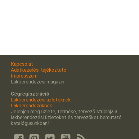
Kapcsolat
Adatkezelési tájékoztató
Impresszum
Lakberendezési magazin
Cégregisztráció
Lakberendezési üzleteknek
Lakberendezőknek
Jelenjen meg üzlete, terméke, tervezõ stúdiója a
lakberendezési üzleteket és tervezőket bemutató
katalógusunkban!