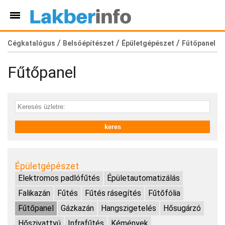
/
/
/
Cégkatalógus
Belsőépítészet
Épületgépészet
Fűtőpanel
Fűtőpanel
Épületgépészet
Elektromos padlófűtés
Épületautomatizálás
Falikazán
Fűtés
Fűtés rásegítés
Fűtőfólia
Fűtőpanel
Gázkazán
Hangszigetelés
Hősugárzó
Hőszivattyú
Infrafűtés
Kémények