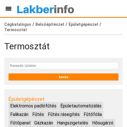
/
/
/
Cégkatalógus
Belsőépítészet
Épületgépészet
Termosztát
Termosztát
Épületgépészet
Elektromos padlófűtés
Épületautomatizálás
Falikazán
Fűtés
Fűtés rásegítés
Fűtőfólia
Fűtőpanel
Gázkazán
Hangszigetelés
Hősugárzó