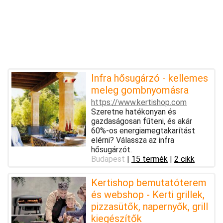
Infra hősugárzó - kellemes
meleg gombnyomásra
https://www.kertishop.com
Szeretne hatékonyan és
gazdaságosan fűteni, és akár
60%-os energiamegtakarítást
elérni? Válassza az infra
hősugárzót.
Budapest
|
15 termék
|
2 cikk
Kertishop bemutatóterem
és webshop - Kerti grillek,
pizzasütők, napernyők, grill
kiegészítők