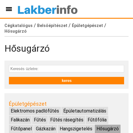
/
/
/
Cégkatalógus
Belsőépítészet
Épületgépészet
Hősugárzó
Hősugárzó
Épületgépészet
Elektromos padlófűtés
Épületautomatizálás
Falikazán
Fűtés
Fűtés rásegítés
Fűtőfólia
Fűtőpanel
Gázkazán
Hangszigetelés
Hősugárzó