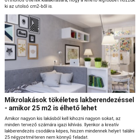
otthonos ötletek kialakítására, hogy a lehető legtöbbet hozzuk
ki az utolsó cm2-ből is.
Mikrolakások tökéletes lakberendezéssel
- amikor 25 m2 is élhető lehet
Amikor nagyon kis lakásból kell kihozni nagyon sokat, az
minden tervező számára igazi kihívás. Ilyenkor a kreatív
lakberendezés csodákra képes, hiszen mindennek helyet találni
25 négyzetméteren nem könnyű feladat.