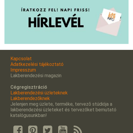
Kapcsolat
Adatkezelési tájékoztató
Impresszum
Lakberendezési magazin
Cégregisztráció
Lakberendezési üzleteknek
Lakberendezőknek
Jelenjen meg üzlete, terméke, tervezõ stúdiója a
lakberendezési üzleteket és tervezőket bemutató
katalógusunkban!