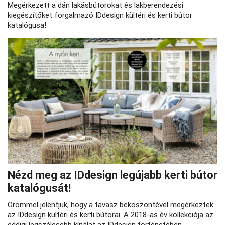
Megérkezett a dán lakásbútorokat és lakberendezési
kiegészítőket forgalmazó IDdesign kültéri és kerti bútor
katalógusa!
Nézd meg az IDdesign legújabb kerti bútor
katalógusát!
Örömmel jelentjük, hogy a tavasz beköszöntével megérkeztek
az IDdesign kültéri és kerti bútorai. A 2018-as év kollekciója az