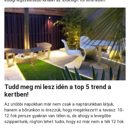
eddigi legszélesebb kínálat az IDdesign történetében.
Tudd meg mi lesz idén a top 5 trend a
kertben!
Az utóbbi napokban már nem csak a naptárunkban látjuk,
hanem a bőrünkön is érezzük, hogy megérkezett a tavasz. 10-
12 fok persze gyakran van télen is, de ahogy a levegőbe
szippantunk, rögtön lehet tudni, hogy ez már nem a téli 12 fok.