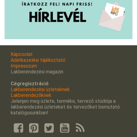
Kapcsolat
Adatkezelési tájékoztató
Impresszum
Lakberendezési magazin
Cégregisztráció
Lakberendezési üzleteknek
Lakberendezőknek
Jelenjen meg üzlete, terméke, tervezõ stúdiója a
lakberendezési üzleteket és tervezőket bemutató
katalógusunkban!