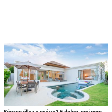
Készen állsz a nyárra? 5 dolog, ami nem